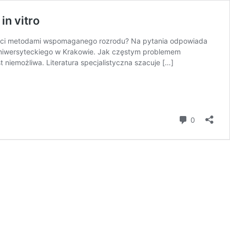
n vitro
ności metodami wspomaganego rozrodu? Na pytania odpowiada
la Uniwersyteckiego w Krakowie. Jak częstym problemem
niemożliwa. Literatura specjalistyczna szacuje […]
komentar
0