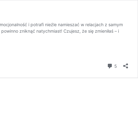
ocjonalność i potrafi nieźle namieszać w relacjach z samym
owinno zniknąć natychmiast! Czujesz, że się zmieniłaś – i
komentar
5