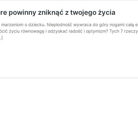
óre powinny zniknąć z twojego życia
k marzeniom o dziecku. Niepłodność wywraca do góry nogami całą em
ócić życiu równowagę i odzyskać radość i optymizm? Tych 7 rzeczy p
…]