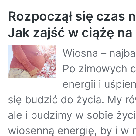
Rozpoczął się czas n
Jak zajść w ciążę na
Wiosna – najba
Po zimowych c
energii i uśpi
się budzić do życia. My r
ale i budzimy w sobie życ
wiosenną energię, by i w 