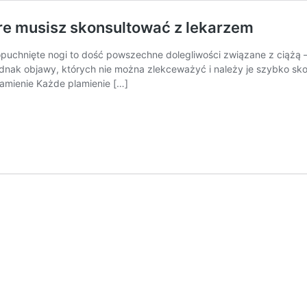
re musisz skonsultować z lekarzem
opuchnięte nogi to dość powszechne dolegliwości związane z ciążą 
jednak objawy, których nie można zlekceważyć i należy je szybko s
lamienie Każde plamienie […]