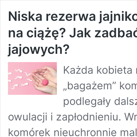
Niska rezerwa jajnik
na ciążę? Jak zadba
jajowych?
Każda kobieta 
„bagażem” komó
podlegały dals
owulacji i zapłodnieniu. W
komórek nieuchronnie male