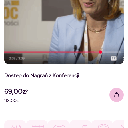
Dostęp do Nagrań z Konferencji
69,00
zł
118,00
zł
Pierwotna cena wynosiła: 118,00zł.
Aktualna cena wynosi: 69,00zł.