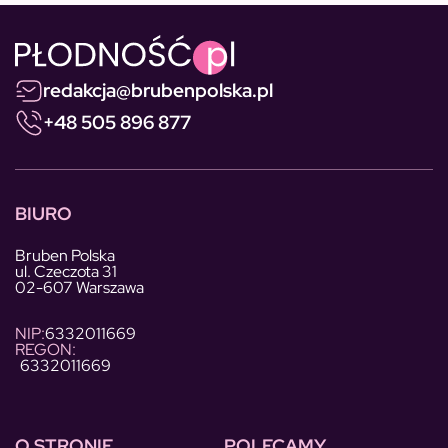
redakcja@brubenpolska.pl
+48 505 896 877
BIURO
Bruben Polska
ul. Czeczota 31
02-607 Warszawa
NIP:
6332011669
REGON:
6332011669
O STRONIE
POLECAMY