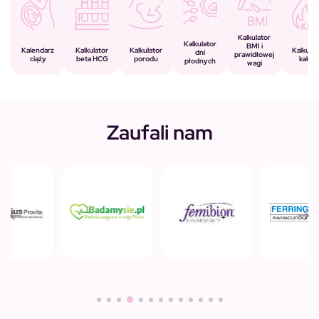
Kalkulator
Kalkulator
BMI i
Kalkulator
Kalkulator
Kalendarz
Kalkulat
dni
prawidłowej
porodu
beta HCG
ciąży
kalorii
płodnych
wagi
Zaufali nam