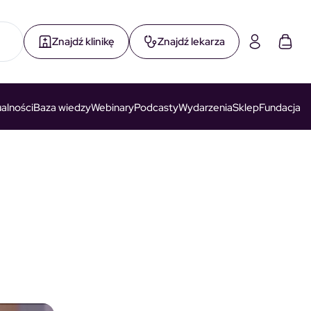
Znajdź klinikę
Znajdź lekarza
alności
Baza wiedzy
Webinary
Podcasty
Wydarzenia
Sklep
Fundacja