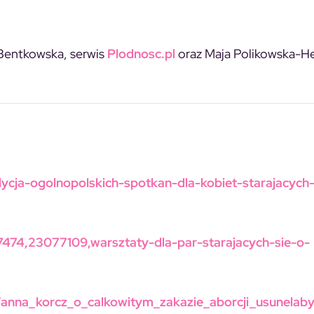
 Bentkowska, serwis
Plodnosc.pl
oraz Maja Polikowska-H
dycja-ogolnopolskich-spotkan-dla-kobiet-starajacych-
7474,23077109,warsztaty-dla-par-starajacych-sie-o-
0/anna_korcz_o_calkowitym_zakazie_aborcji_usunela