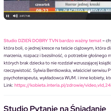
Studio DZIEŃ DOBRY TVN bardzo ważny temat
–
ch
która boli, o jednej kresce na teście ciążowym, która dl
marzenia, rozpacz i bezsilność, o potrzebie głośnego 
których brak dziecka to nie rozdział wzruszającej książ
rzeczywistość. Sylwia Bentkowska, właściciel serwisu 
psychoterapeuta, wykładowca WUM. i inne kobiety, któ
Link:
https://kobieta.interia.pl/zdrowie/video,vId,2
Studio Pytanie na Śniadanie