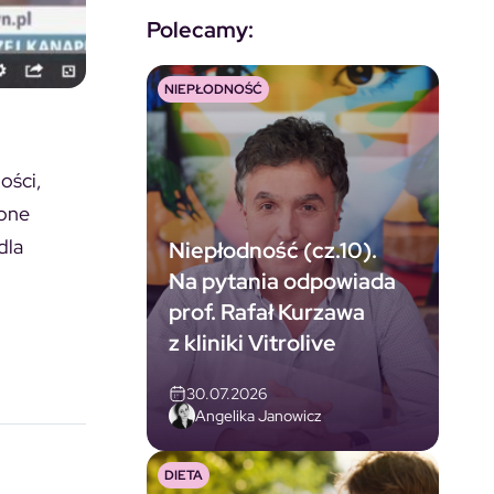
Polecamy:
NIEPŁODNOŚĆ
ości,
lone
dla
Niepłodność (cz.10).
Na pytania odpowiada
prof. Rafał Kurzawa
z kliniki Vitrolive
30.07.2026
Angelika Janowicz
DIETA