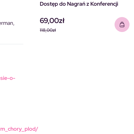
Dostęp do Nagrań z Konferencji
69,00
zł
erman,
118,00
zł
Pierwotna cena wynosiła: 118
Aktualna cena wynosi: 69,00
sie-o-
bym_chory_plod/