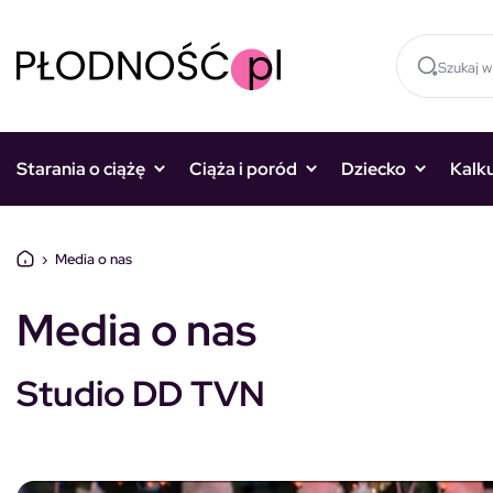
Skocz do treści
Starania o ciążę
Ciąża i poród
Dziecko
Kalk
›
Media o nas
Media o nas
Studio DD TVN