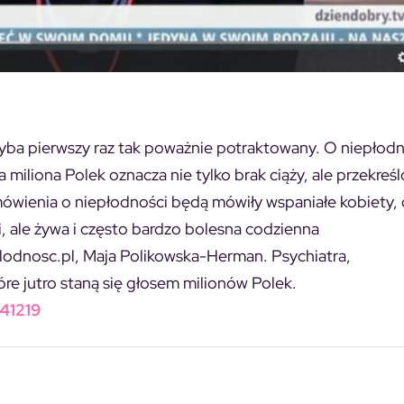
yba pierwszy raz tak poważnie potraktowany. O niepłodn
a miliona Polek oznacza nie tylko brak ciąży, ale przekreś
mówienia o niepłodności będą mówiły wspaniałe kobiety, 
ki, ale żywa i często bardzo bolesna codzienna
Plodnosc.pl, Maja Polikowska-Herman. Psychiatra,
re jutro staną się głosem milionów Polek.
441219