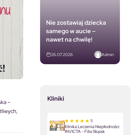
Nie zostawiaj dziecka
samego w aucie –
nawet na chwilę!
Admin
26.07.2026
Kliniki
ska –
żliwych,
5
Klinika Leczenia Niepłodności
INVICTA - Filia Słupsk