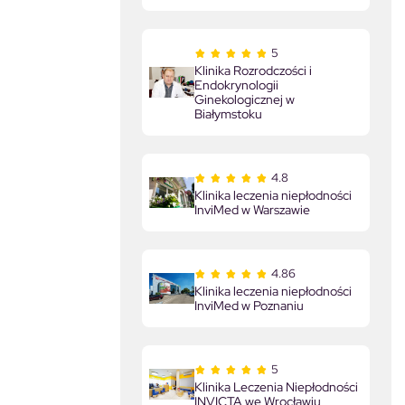
5
Klinika Rozrodczości i
Endokrynologii
Ginekologicznej w
Białymstoku
4.8
Klinika leczenia niepłodności
InviMed w Warszawie
4.86
Klinika leczenia niepłodności
InviMed w Poznaniu
5
Klinika Leczenia Niepłodności
INVICTA we Wrocławiu