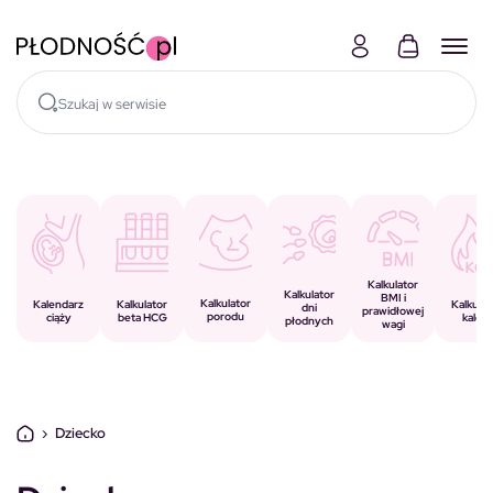
Skocz do treści
Kalkulator
Kalkulator
BMI i
Kalkulator
Kalkulator
Kalendarz
Kalkulat
dni
prawidłowej
porodu
beta HCG
ciąży
kalorii
płodnych
wagi
›
Dziecko