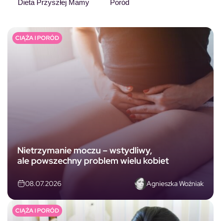
Dieta Przyszłej Mamy
Poród
CIĄŻA I PORÓD
Nietrzymanie moczu – wstydliwy,
ale powszechny problem wielu kobiet
Agnieszka Woźniak
08.07.2026
CIĄŻA I PORÓD