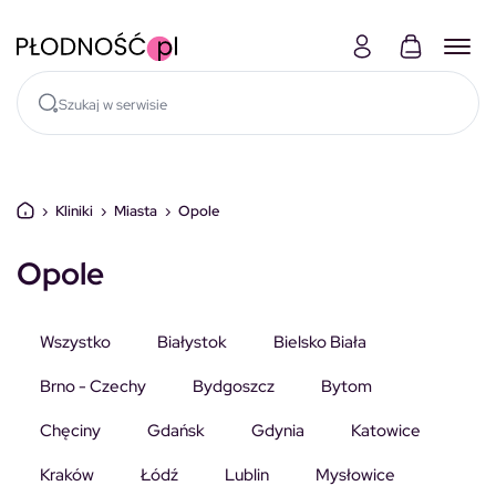
Skocz do treści
›
Kliniki
›
Miasta
›
Opole
Opole
Wszystko
Białystok
Bielsko Biała
Brno - Czechy
Bydgoszcz
Bytom
Chęciny
Gdańsk
Gdynia
Katowice
Kraków
Łódź
Lublin
Mysłowice