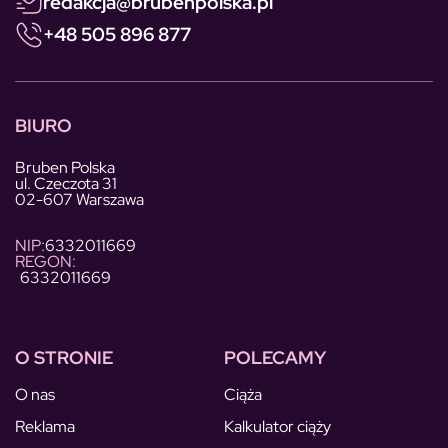
redakcja@brubenpolska.pl
+48 505 896 877
BIURO
Bruben Polska
ul. Czeczota 31
02-607 Warszawa
NIP:
6332011669
REGON:
6332011669
O STRONIE
POLECAMY
O nas
Ciąża
Reklama
Kalkulator ciąży