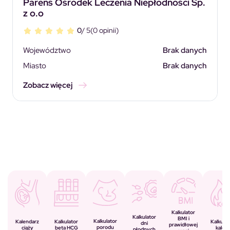
Parens Ośrodek Leczenia Niepłodności Sp.
z o.o
0
/ 5
(0 opinii)
Województwo
Brak danych
Miasto
Brak danych
Zobacz więcej
Kalkulator
Kalkulator
BMI i
Kalkulator
Kalkulator
Kalendarz
Kalkulat
dni
prawidłowej
porodu
beta HCG
ciąży
kalorii
płodnych