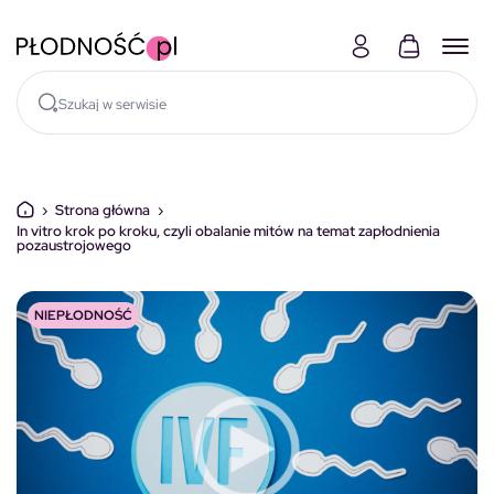
Skocz do treści
›
Strona główna
›
In vitro krok po kroku, czyli obalanie mitów na temat zapłodnienia
pozaustrojowego
NIEPŁODNOŚĆ