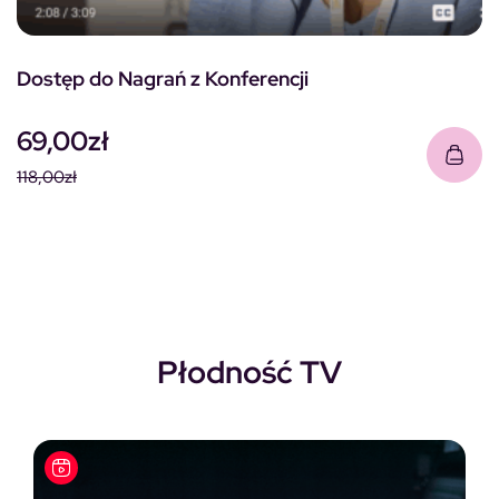
Dostęp do Nagrań z Konferencji
69,00
zł
118,00
zł
Pierwotna cena wynosiła: 118,00zł.
Aktualna cena wynosi: 69,00zł.
Płodność TV