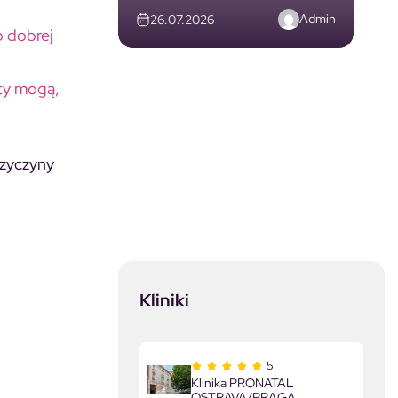
Admin
26.07.2026
b dobrej
ty mogą,
rzyczyny
Kliniki
5
Klinika PRONATAL
OSTRAVA/PRAGA