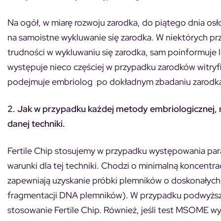
Na ogół, w miarę rozwoju zarodka, do piątego dnia osł
na samoistne wykluwanie się zarodka. W niektórych prz
trudności w wykluwaniu się zarodka, sam poinformuje 
występuje nieco częściej w przypadku zarodków witry
podejmuje embriolog po dokładnym zbadaniu zarodka, n
2. Jak w przypadku każdej metody embriologicznej, 
danej techniki.
Fertile Chip stosujemy w przypadku występowania para
warunki dla tej techniki. Chodzi o minimalną koncentr
zapewniają uzyskanie próbki plemników o doskonałych
fragmentacji DNA plemników). W przypadku podwyżs
stosowanie Fertile Chip. Również, jeśli test MSOME w