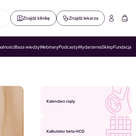
Znajdź klinikę
Znajdź lekarza
alności
Baza wiedzy
Webinary
Podcasty
Wydarzenia
Sklep
Fundacja
Kalendarz ciąży
Kalkulator beta HCG