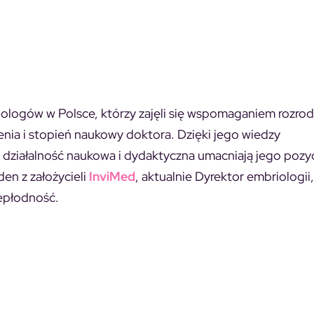
iologów w Polsce, którzy zajęli się wspomaganiem rozro
nia i stopień naukowy doktora. Dzięki jego wiedzy
o działalność naukowa i dydaktyczna umacniają jego pozyc
en z założycieli
InviMed
, aktualnie Dyrektor embriologii,
iepłodność.