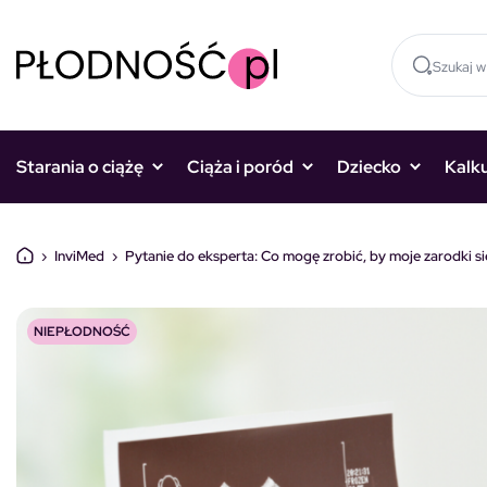
Skocz do treści
Starania o ciążę
Ciąża i poród
Dziecko
Kalk
›
InviMed
›
Pytanie do eksperta: Co mogę zrobić, by moje zarodki si
NIEPŁODNOŚĆ