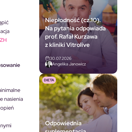
Niepłodność (cz.10).
ąpić
Na pytania odpowiada
uacja
prof. Rafał Kurzawa
ZH
z kliniki Vitrolive
30.07.2026
Angelika Janowicz
osowanie
DIETA
minimalne
e nasienia
topień
Odpowiednia
lnymi
suplementacja