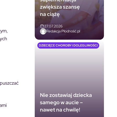
zwiększa szansę
na ciążę
27.07.2026
tym,
Redakcja Płodność.pl
nych
DZIECIĘCE CHOROBY I DOLEGLIWOŚCI
ypuszczać
Nie zostawiaj dziecka
samego w aucie –
kami
nawet na chwilę!