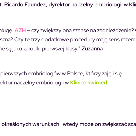
t.
Ricardo Faundez, dyrektor naczelny embriologii w Kli
usługę
AZH
– czy zwiększy ona szanse na zagnieżdżenie?
uszna? Czy te trzy dodatkowe procedury mają sens razem 
 są jako zarodki pierwszej klasy.”
Zuzanna
z pierwszych embriologów w Polsce, którzy zajęli się
ektor naczelny embriologii w
Klinice Invimed.
 w określonych warunkach i wtedy może on zwiększać sz