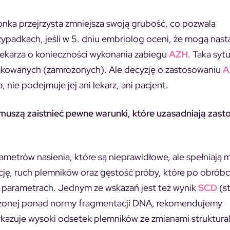
onka przejrzysta zmniejsza swoją grubość, co pozwala
ypadkach, jeśli w 5. dniu embriolog oceni, że mogą nast
lekarza o konieczności wykonania zabiegu
AZH
. Taka syt
fikowanych (zamrożonych). Ale decyzję o zastosowaniu
A
ie podejmuje jej ani lekarz, ani pacjent.
muszą zaistnieć pewne warunki, które uzasadniają zast
metrów nasienia, które są nieprawidłowe, ale spełniają 
ację, ruch plemników oraz gęstość próby, które po obróbc
 parametrach. Jednym ze wskazań jest też wynik
SCD
(s
zonej ponad normy fragmentacji DNA, rekomendujemy
ykazuje wysoki odsetek plemników ze zmianami struktura