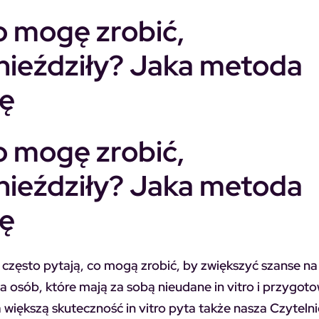
o mogę zrobić,
gnieździły? Jaka metoda
żę
o mogę zrobić,
gnieździły? Jaka metoda
żę
często pytają, co mogą zrobić, by zwiększyć szanse na
a osób, które mają za sobą nieudane in vitro i przygoto
większą skuteczność in vitro pyta także nasza Czytelni