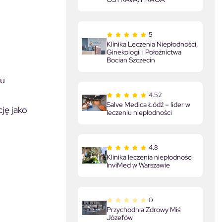
5
Klinika Leczenia Niepłodności,
Ginekologii i Położnictwa
Bocian Szczecin
du
4.52
Salve Medica Łódź – lider w
ję jako
leczeniu niepłodności
4.8
Klinika leczenia niepłodności
InviMed w Warszawie
0
Przychodnia Zdrowy Miś
Józefów