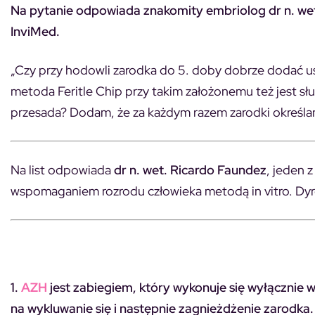
Na pytanie odpowiada znakomity embriolog dr
n. we
InviMed.
„Czy przy hodowli zarodka do 5. doby dobrze dodać 
metoda Feritle Chip przy takim założonemu też jest sł
przesada? Dodam, że za każdym razem zarodki określane
Na list odpowiada
dr
n. wet.
Ricardo Faundez
, jeden 
wspomaganiem rozrodu człowieka metodą in vitro. Dyr
1.
AZH
jest zabiegiem, który wykonuje się wyłącznie
na wykluwanie się i następnie zagnieżdżenie zarodka.