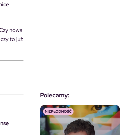
nice
 Czy nowa
czy to już
Polecamy:
NIEPŁODNOŚĆ
ansę