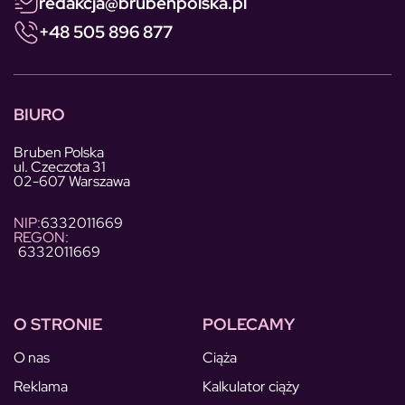
redakcja@brubenpolska.pl
+48 505 896 877
BIURO
Bruben Polska
ul. Czeczota 31
02-607 Warszawa
NIP:
6332011669
REGON:
6332011669
O STRONIE
POLECAMY
O nas
Ciąża
Reklama
Kalkulator ciąży