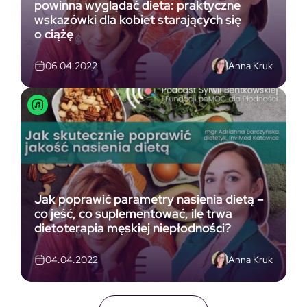
powinna wyglądać dieta: praktyczne
wskazówki dla kobiet starających się
o ciążę
Anna Kruk
06.04.2022
Jak poprawić parametry nasienia dietą –
co jeść, co suplementować, ile trwa
dietoterapia męskiej niepłodności?
Anna Kruk
04.04.2022