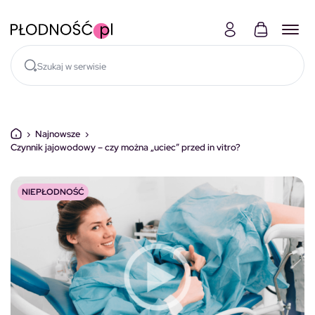
Skocz do treści
›
Najnowsze
›
Czynnik jajowodowy – czy można „uciec” przed in vitro?
NIEPŁODNOŚĆ