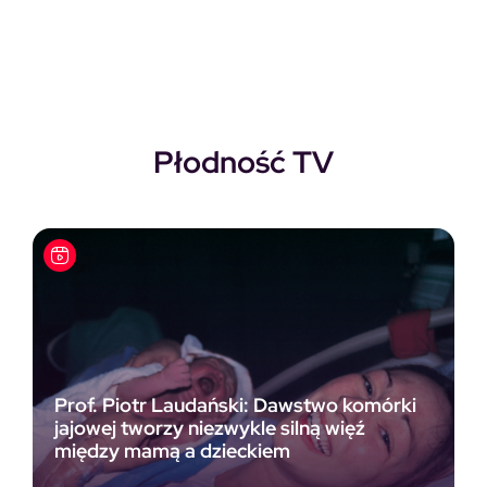
Pierwotna cena wynosiła: 118,00zł.
Aktualna cena wynosi: 69,00zł.
Płodność TV
Prof. Piotr Laudański: Dawstwo komórki
jajowej tworzy niezwykle silną więź
między mamą a dzieckiem