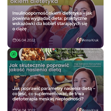
Insulinooporność okiem dietetyka – jak
powinna wyglądać dieta: praktyczne
wskazówki dla kobiet starających się
o ciążę
Anna Kruk
06.04.2022
Jak poprawić parametry nasienia dietą –
co jeść, co suplementować, ile trwa
dietoterapia męskiej niepłodności?
Anna Kruk
04.04.2022