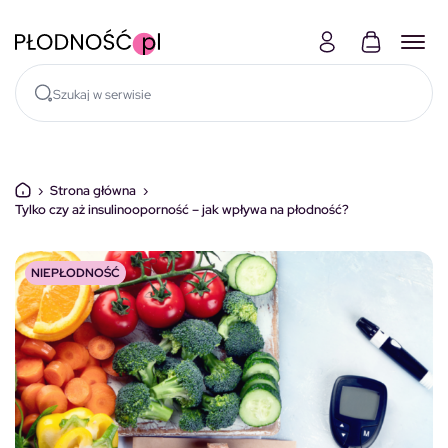
Skocz do treści
›
Strona główna
›
Tylko czy aż insulinooporność – jak wpływa na płodność?
NIEPŁODNOŚĆ