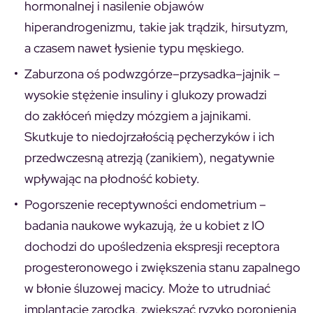
hormonalnej i nasilenie objawów
hiperandrogenizmu, takie jak trądzik, hirsutyzm,
a czasem nawet łysienie typu męskiego.
Zaburzona oś podwzgórze–przysadka–jajnik –
wysokie stężenie insuliny i glukozy prowadzi
do zakłóceń między mózgiem a jajnikami.
Skutkuje to niedojrzałością pęcherzyków i ich
przedwczesną atrezją (zanikiem), negatywnie
wpływając na płodność kobiety.
Pogorszenie receptywności endometrium –
badania naukowe wykazują, że u kobiet z IO
dochodzi do upośledzenia ekspresji receptora
progesteronowego i zwiększenia stanu zapalnego
w błonie śluzowej macicy. Może to utrudniać
implantację zarodka, zwiększać ryzyko poronienia