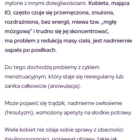
mylone z innymi dolegliwościami.
Kobieta, mająca
IO, często czuje się przemęczona, znużona,
rozdrażniona, bez energii, miewa tzw. „mgłę
mózgową” i trudno się jej skoncentrować,
ma problem z redukcją masy ciała, jest nadmiernie
ospała po posiłkach.
Do tego dochodzą problemy z cyklem
menstruacyjnym, który staje się nieregularny lub
zanika całkowicie (anowulacja).
Może pojawić się trądzik, nadmierne owłosienie
(hirsutyzm), wzmożony apetyty na słodkie potrawy.
Wiele kobiet nie zdaje sobie sprawy z obecności
insulinooporności, ponieważ objawy, takie jak