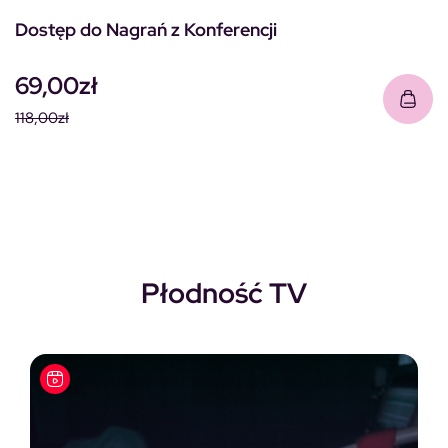
Dostęp do Nagrań z Konferencji
69,00
zł
118,00
zł
Pierwotna cena wynosiła: 118,00zł.
Aktualna cena wynosi: 69,00zł.
Płodność TV