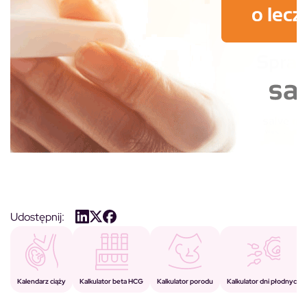
Udostępnij:
Kalkulator porodu
Kalkulator beta HCG
Kalendarz ciąży
Kalkulator dni płodnych