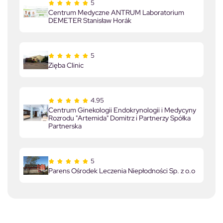
5
Centrum Medyczne ANTRUM Laboratorium
DEMETER Stanisław Horák
5
Zięba Clinic
4.95
Centrum Ginekologii Endokrynologii i Medycyny
Rozrodu "Artemida" Domitrz i Partnerzy Spółka
Partnerska
5
Parens Ośrodek Leczenia Niepłodności Sp. z o.o