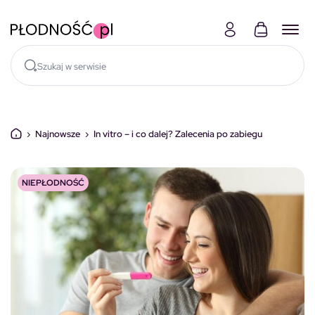
Skocz do treści
›
Najnowsze
›
In vitro – i co dalej? Zalecenia po zabiegu
NIEPŁODNOŚĆ