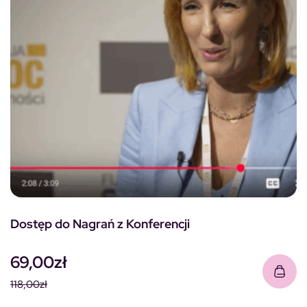
Dostęp do Nagrań z Konferencji
69,00
zł
118,00
zł
Pierwotna cena wynosiła: 118,00zł.
Aktualna cena wynosi: 69,00zł.