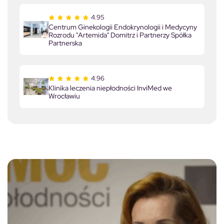
4.95
Centrum Ginekologii Endokrynologii i Medycyny
Rozrodu "Artemida" Domitrz i Partnerzy Spółka
Partnerska
4.96
Klinika leczenia niepłodności InviMed we
Wrocławiu