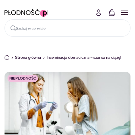
Skocz do treści
›
Strona główna
›
Inseminacja domaciczna – szansa na ciążę!
NIEPŁODNOŚĆ