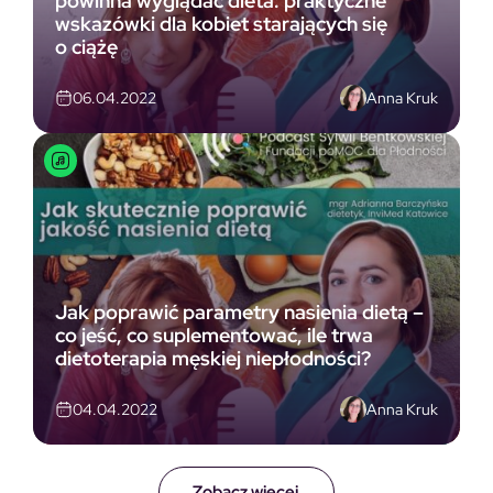
powinna wyglądać dieta: praktyczne
wskazówki dla kobiet starających się
o ciążę
Anna Kruk
06.04.2022
Jak poprawić parametry nasienia dietą –
co jeść, co suplementować, ile trwa
dietoterapia męskiej niepłodności?
Anna Kruk
04.04.2022
Zobacz więcej