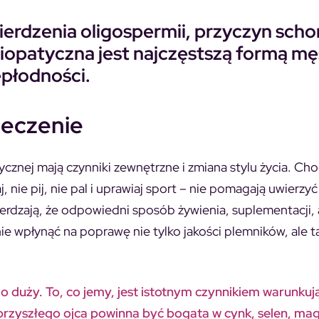
ierdzenia oligospermii, przyczyn scho
diopatyczna jest najczęstszą formą mę
epłodności.
leczenie
cznej mają czynniki zewnętrzne i zmiana stylu życia. Cho
, nie pij, nie pal i uprawiaj sport – nie pomagają uwierzy
ierdzają, że odpowiedni sposób żywienia, suplementacji, 
e wpłynąć na poprawę nie tylko jakości plemników, ale t
o duży. To, co jemy, jest istotnym czynnikiem warunku
przyszłego ojca powinna być bogata w cynk, selen, ma