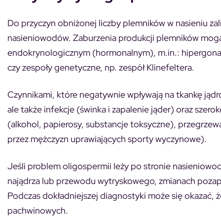
Do przyczyn obniżonej liczby plemników w nasieniu za
nasieniowodów. Zaburzenia produkcji plemników mog
endokrynologicznym (hormonalnym), m.in.: hipergon
czy zespoły genetyczne, np. zespół Klinefeltera.
Czynnikami, które negatywnie wpływają na tkankę jąd
ale także infekcje (świnka i zapalenie jąder) oraz szerok
(alkohol, papierosy, substancje toksyczne), przegrzewa
przez mężczyzn uprawiających sporty wyczynowe).
Jeśli problem oligospermii leży po stronie nasieniow
najądrza lub przewodu wytryskowego, zmianach pozapa
Podczas dokładniejszej diagnostyki może się okazać, 
pachwinowych.