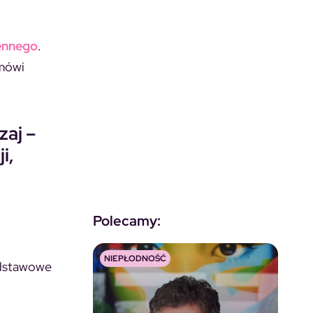
ennego
.
 mówi
zaj –
i,
Polecamy:
NIEPŁODNOŚĆ
odstawowe