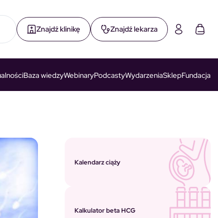
Znajdź klinikę
Znajdź lekarza
alności
Baza wiedzy
Webinary
Podcasty
Wydarzenia
Sklep
Fundacja
Kalendarz ciąży
Kalkulator beta HCG