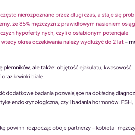
zęsto nierozpoznane przez długi czas, a staje się pro
Wiemy, że 85% mężczyzn z prawidłowym nasieniem osiąg
żczyzn hypofertylnych, czyli o osłabionym potencjale
a wtedy okres oczekiwania należy wydłużyć do 2 lat
– mó
ę plemników, ale także:
objętość ejakulatu, kwasowość,
raz krwinki białe.
ecić dodatkowe badania pozwalające na dokładną diagnoz
tykę endokrynologiczną, czyli badania hormonów: FSH,
tykę powinni rozpocząć oboje partnerzy – kobieta i mężcz