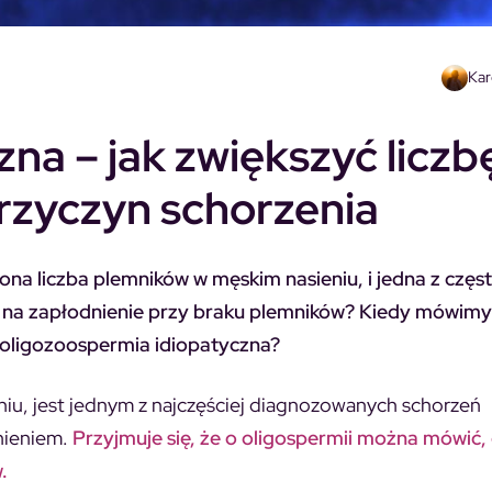
Kar
na – jak zwiększyć liczb
przyczyn schorzenia
ona liczba plemników w męskim nasieniu, i jedna z częs
e na zapłodnienie przy braku plemników? Kiedy mówimy
t oligozoospermia idiopatyczna?
niu, jest jednym z najczęściej diagnozowanych schorzeń
nieniem.
Przyjmuje się, że o oligospermii można mówić, 
.