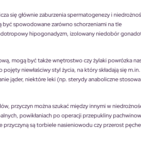
licza się głównie zaburzenia spermatogenezy i niedrożno
ą być spowodowane zarówno schorzeniami na tle
adotropowy hipogonadyzm, izolowany niedobór gonado
rową, mogą być także wnętrostwo czy żylaki powrózka na
o pojęty niewłaściwy styl życia, na który składają się m.in
nie jąder, niektóre leki (np. sterydy anaboliczne stosow
odów, przyczyn można szukać między innymi w niedrożnoś
lnych, powikłaniach po operacji przepukliny pachwinow
że przyczyną są torbiele nasieniowodu czy przerost pęch