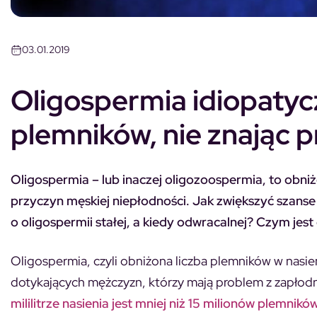
03.01.2019
Oligospermia idiopatycz
plemników, nie znając 
Oligospermia – lub inaczej oligozoospermia, to obniż
przyczyn męskiej niepłodności. Jak zwiększyć szans
o oligospermii stałej, a kiedy odwracalnej? Czym jes
Oligospermia, czyli obniżona liczba plemników w nasie
dotykających mężczyzn, którzy mają problem z zapłod
mililitrze nasienia jest mniej niż 15 milionów plemników