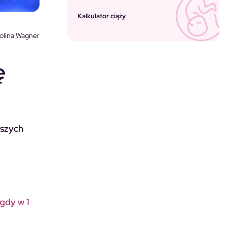
Kalkulator ciąży
olina Wagner
ę
tszych
gdy w 1