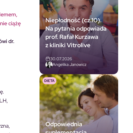
blemem,
Niepłodność (cz.10).
nie ciążę
Na pytania odpowiada
prof. Rafał Kurzawa
wi dr.
z kliniki Vitrolive
30.07.2026
Angelika Janowicz
DIETA
ę.
 LH,
Odpowiednia
yzna,
suplementacja