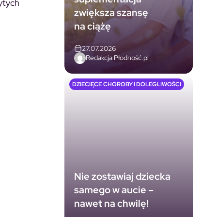
ytych
zwiększa szansę
na ciążę
27.07.2026
Redakcja Płodność.pl
DZIECIĘCE CHOROBY I DOLEGLIWOŚCI
Nie zostawiaj dziecka
samego w aucie –
nawet na chwilę!