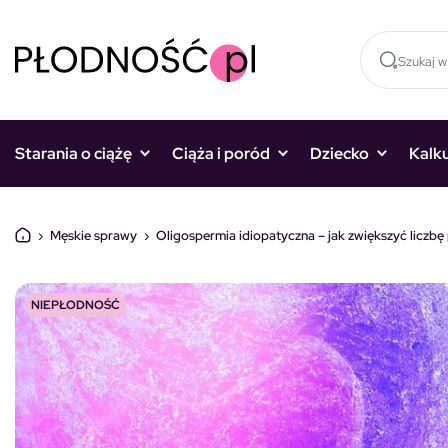
Skocz do treści
Starania o ciążę
Ciąża i poród
Dziecko
Kalk
›
Męskie sprawy
›
Oligospermia idiopatyczna – jak zwiększyć liczbę
NIEPŁODNOŚĆ