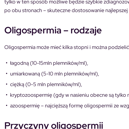
tylko w ten sposób możliwe będzie szybkie zdiagnozow
po obu stronach – skuteczne dostosowanie najlepszej 
Oligospermia – rodzaje
Oligospermia może mieć kilka stopni i można podzielić 
łagodną
(10-15mln plemników/ml),
umiarkowaną
(5-10 mln plemników/ml),
ciężką
(0-5 mln plemników/ml),
kryptozoospermię
(gdy w nasieniu obecne są tylko n
azoospermię
– najcięższą formę oligospermii ze wzg
Przyczyny oligospermii