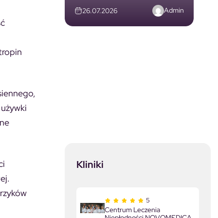
Admin
26.07.2026
ść
tropin
siennego,
. używki
ane
Kliniki
ci
ej.
erzyków
5
Centrum Leczenia
Niepłodności NOVOMEDICA