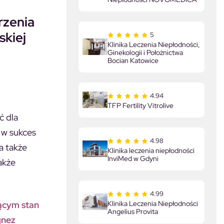
rzenia
skiej
5
Klinika Leczenia Niepłodności,
Ginekologii i Położnictwa
Bocian Katowice
4.94
TFP Fertility Vitrolive
ć dla
ć w sukces
4.98
a także
Klinika leczenia niepłodności
InviMed w Gdyni
akże
4.99
Klinika Leczenia Niepłodności
jącym stan
Angelius Provita
gnez