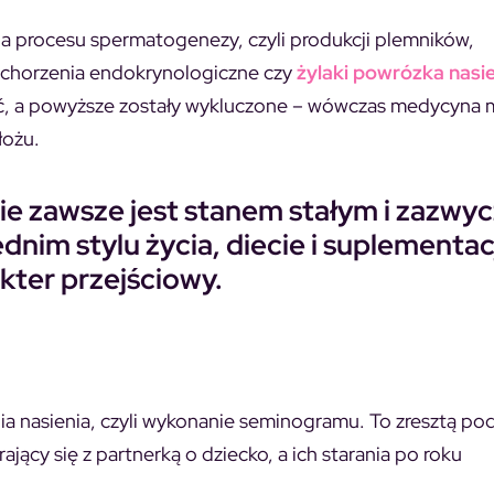
ia procesu spermatogenezy, czyli produkcji plemników,
chorzenia endokrynologiczne czy
żylaki powrózka nasi
alić, a powyższe zostały wykluczone – wówczas medycyna
łożu.
ie zawsze jest stanem stałym i zazwyc
nim stylu życia, diecie i suplementacj
kter przejściowy.
ia nasienia, czyli wykonanie seminogramu. To zresztą p
ący się z partnerką o dziecko, a ich starania po roku