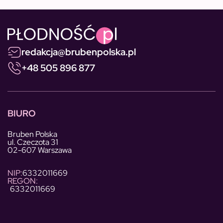
redakcja@brubenpolska.pl
+48 505 896 877
BIURO
Bruben Polska
ul. Czeczota 31
02-607 Warszawa
NIP:
6332011669
REGON:
6332011669