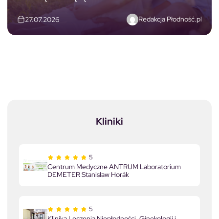
Redakcja Płodność.pl
27.07.2026
Kliniki
5
Centrum Medyczne ANTRUM Laboratorium
DEMETER Stanisław Horák
5
Klinika Leczenia Niepłodności, Ginekologii i