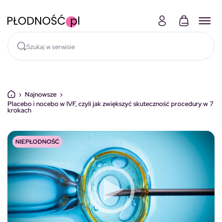
Skocz do treści
›
Najnowsze
›
Placebo i nocebo w IVF, czyli jak zwiększyć skuteczność procedury w 7
krokach
NIEPŁODNOŚĆ