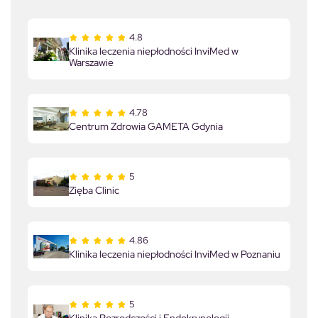
4.8
Klinika leczenia niepłodności InviMed w
Warszawie
4.78
Centrum Zdrowia GAMETA Gdynia
5
Zięba Clinic
4.86
Klinika leczenia niepłodności InviMed w Poznaniu
5