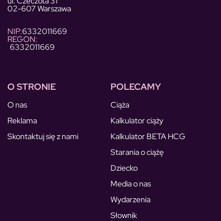
ul. Czeczota 31
02-607 Warszawa
NIP:
6332011669
REGON:
6332011669
O STRONIE
POLECAMY
O nas
Ciąża
Reklama
Kalkulator ciąży
Skontaktuj się z nami
Kalkulator BETA HCG
Starania o ciążę
Dziecko
Media o nas
Wydarzenia
Słownik