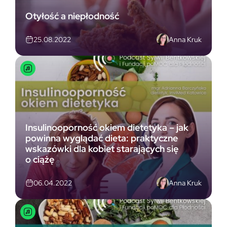
Otyłość a niepłodność
Anna Kruk
25.08.2022
Insulinooporność okiem dietetyka – jak
powinna wyglądać dieta: praktyczne
wskazówki dla kobiet starających się
o ciążę
Anna Kruk
06.04.2022