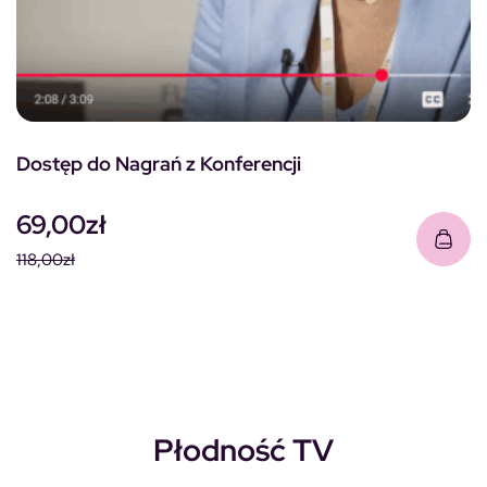
Dostęp do Nagrań z Konferencji
69,00
zł
118,00
zł
Pierwotna cena wynosiła: 118,00zł.
Aktualna cena wynosi: 69,00zł.
Płodność TV