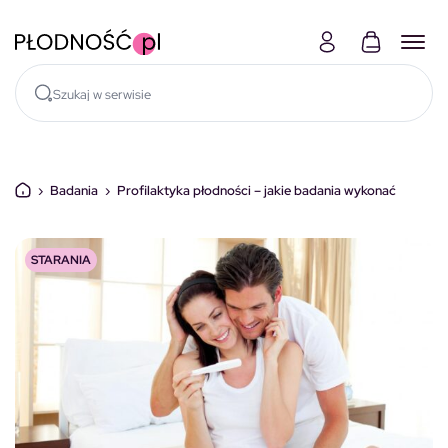
Skocz do treści
›
Badania
›
Profilaktyka płodności – jakie badania wykonać
STARANIA