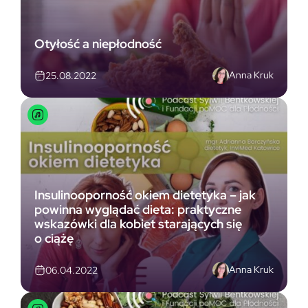
Otyłość a niepłodność
Anna Kruk
25.08.2022
Insulinooporność okiem dietetyka – jak
powinna wyglądać dieta: praktyczne
wskazówki dla kobiet starających się
o ciążę
Anna Kruk
06.04.2022