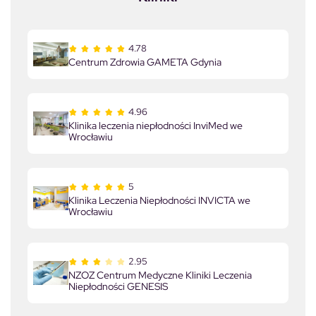
4.78
Centrum Zdrowia GAMETA Gdynia
4.96
Klinika leczenia niepłodności InviMed we
Wrocławiu
5
Klinika Leczenia Niepłodności INVICTA we
Wrocławiu
2.95
NZOZ Centrum Medyczne Kliniki Leczenia
Niepłodności GENESIS