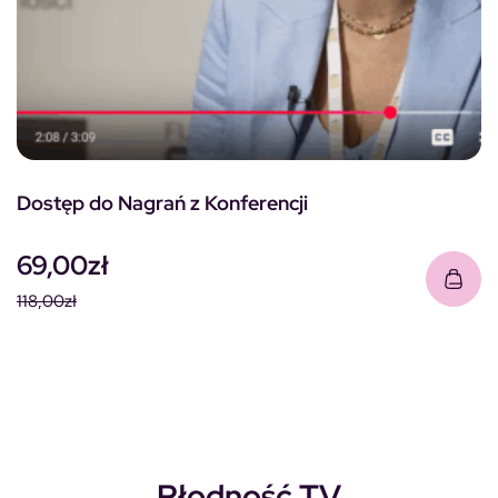
Dostęp do Nagrań z Konferencji
69,00
zł
118,00
zł
Pierwotna cena wynosiła: 118,00zł.
Aktualna cena wynosi: 69,00zł.
Płodność TV