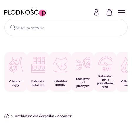
Skocz do treści
Kalkulator
Kalkulator
BMI i
Kalkulator
Kalkulator
Kalendarz
Kalkulat
dni
prawidłowej
porodu
beta HCG
ciąży
kalorii
płodnych
wagi
›
Archiwum dla Angelika Janowicz