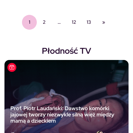
1
2
…
12
13
»
Płodność TV
Prof. Piotr Laudański: Dawstwo komórki
jajowej tworzy niezwykle silną więź między
mamą a dzieckiem