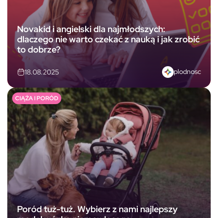
Novakid i angielski dla najmłodszych:
dlaczego nie warto czekać z nauką i jak zrobić
to dobrze?
plodnosc
18.08.2025
CIĄŻA I PORÓD
Poród tuż-tuż. Wybierz z nami najlepszy