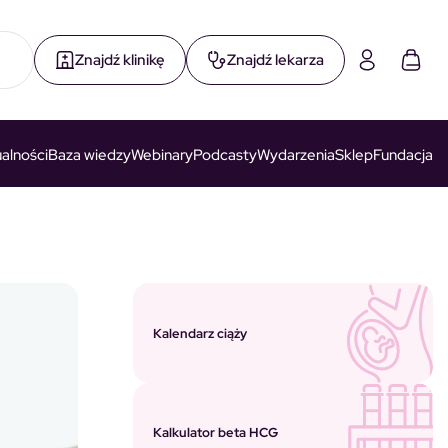
Znajdź klinikę
Znajdź lekarza
alności
Baza wiedzy
Webinary
Podcasty
Wydarzenia
Sklep
Fundacja
Kalendarz ciąży
Kalkulator beta HCG