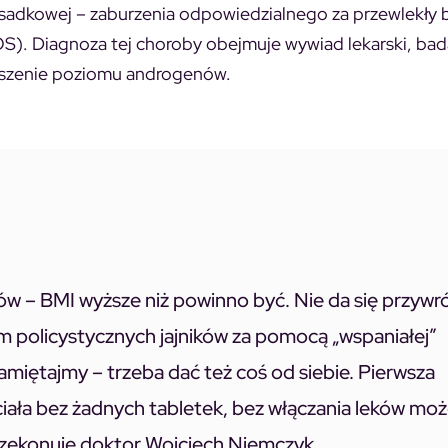
sadkowej – zaburzenia odpowiedzialnego za przewlekły 
OS). Diagnoza tej choroby obejmuje wywiad lekarski, bad
szenie poziomu androgenów.
 – BMI wyższe niż powinno być. Nie da się przywr
em policystycznych jajników za pomocą „wspaniałej”
pamiętajmy – trzeba dać też coś od siebie. Pierwsza
iała bez żadnych tabletek, bez włączania leków mo
przekonuje doktor Wojciech Niemczyk.