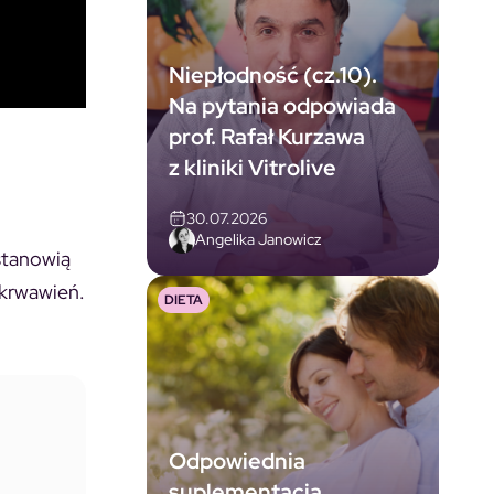
Niepłodność (cz.10).
Na pytania odpowiada
prof. Rafał Kurzawa
z kliniki Vitrolive
30.07.2026
Angelika Janowicz
stanowią
 krwawień.
DIETA
Odpowiednia
suplementacja