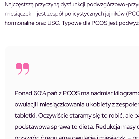
Najczęstszą przyczyną dysfunkcji podwzgórzowo-przy
miesiączek – jest zespół policystycznych jajników (PC
hormonalne oraz USG. Typowe dla PCOS jest podwyż
Ponad 60% pań z PCOS ma nadmiar kilogramów
owulacji i miesiączkowania u kobiety z zespoł
tabletki. Oczywiście staramy się to robić, ale 
podstawowa sprawa to dieta. Redukcja masy c
przywrócić regularne owulacje i miesiączki – 