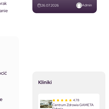
brak
Admin
26.07.2026
anie
ócić
Kliniki
że
4.78
Centrum Zdrowia GAMETA
Gdynia