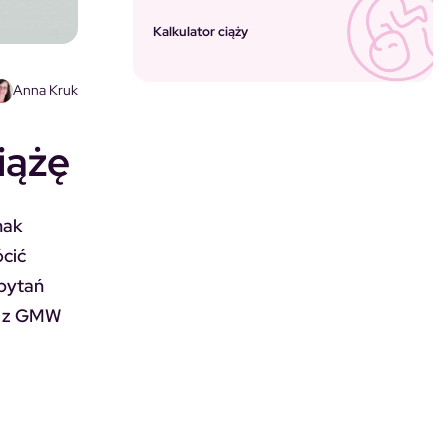
Kalkulator ciąży
Anna Kruk
iążę
nak
ócić
 pytań
ci z GMW