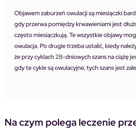
Objawem zaburzeń owulacji są miesiączki bardz
gdy przerwa pomiędzy krwawieniami jest dłuższa
często miesiączkują. Te wszystkie objawy mogą
owulacja. Po drugie trzeba ustalić, kiedy należ
że przy cyklach 28-dniowych szans na ciążę j
gdy te cykle są owulacyjne, tych szans jest z
Na czym polega leczenie prz