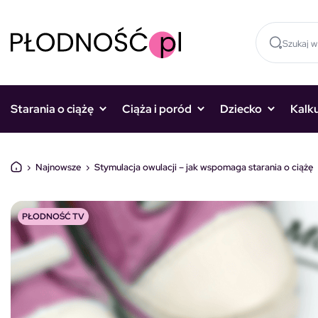
Skocz do treści
Starania o ciążę
Ciąża i poród
Dziecko
Kalk
›
Najnowsze
›
Stymulacja owulacji – jak wspomaga starania o ciążę
PŁODNOŚĆ TV