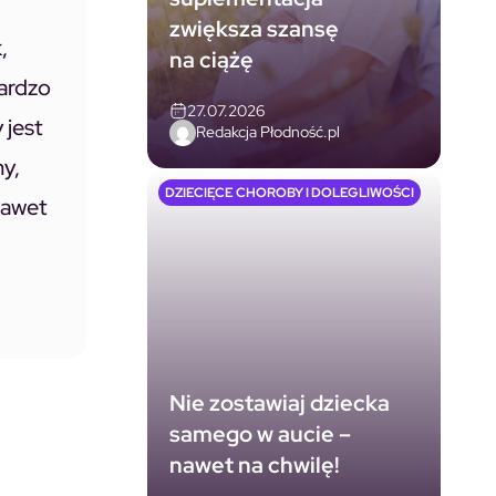
zwiększa szansę
,
na ciążę
bardzo
27.07.2026
 jest
Redakcja Płodność.pl
my,
DZIECIĘCE CHOROBY I DOLEGLIWOŚCI
nawet
Nie zostawiaj dziecka
samego w aucie –
nawet na chwilę!