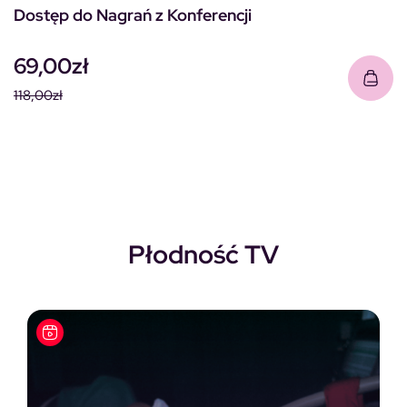
Dostęp do Nagrań z Konferencji
69,00
zł
118,00
zł
Pierwotna cena wynosiła: 118,00zł.
Aktualna cena wynosi: 69,00zł.
Płodność TV