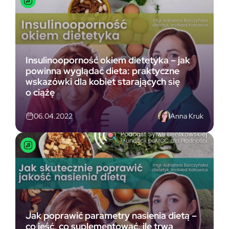
Insulinooporność okiem dietetyka – jak
powinna wyglądać dieta: praktyczne
wskazówki dla kobiet starających się
o ciążę
Anna Kruk
06.04.2022
Jak poprawić parametry nasienia dietą –
co jeść, co suplementować, ile trwa