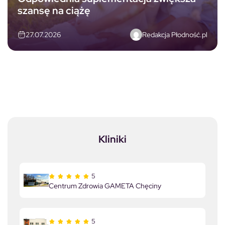
szansę na ciążę
Redakcja Płodność.pl
27.07.2026
Kliniki
5
Centrum Zdrowia GAMETA Chęciny
5