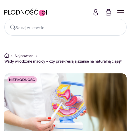
Skocz do treści
›
Najnowsze
›
Wady wrodzone macicy – czy przekreślają szanse na naturalną ciążę?
NIEPŁODNOŚĆ