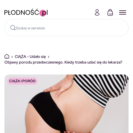
Skocz do treści
›
CIĄŻA - Udało się
›
Objawy porodu przedwczesnego. Kiedy trzeba udać się do lekarza?
CIĄŻA I PORÓD