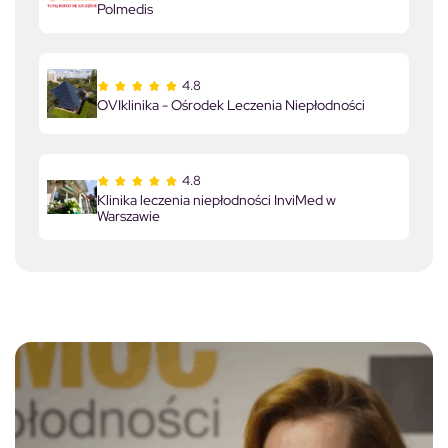
Polmedis
4.8
OVIklinika - Ośrodek Leczenia Niepłodności
4.8
Klinika leczenia niepłodności InviMed w
Warszawie