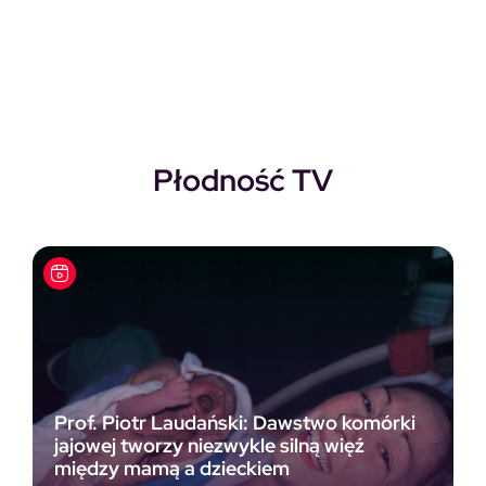
Pierwotna cena wynosiła: 118,00zł.
Aktualna cena wynosi: 69,00zł.
Płodność TV
Prof. Piotr Laudański: Dawstwo komórki
jajowej tworzy niezwykle silną więź
między mamą a dzieckiem