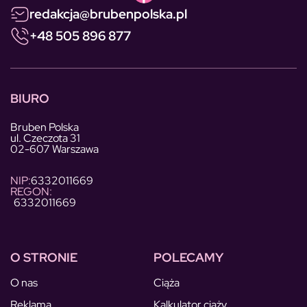
redakcja@brubenpolska.pl
+48 505 896 877
BIURO
Bruben Polska
ul. Czeczota 31
02-607 Warszawa
NIP:
6332011669
REGON:
6332011669
O STRONIE
POLECAMY
O nas
Ciąża
Reklama
Kalkulator ciąży