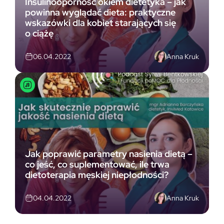
Insulinooporność okiem dietetyka – jak
powinna wyglądać dieta: praktyczne
wskazówki dla kobiet starających się
o ciążę
Anna Kruk
06.04.2022
Jak poprawić parametry nasienia dietą –
co jeść, co suplementować, ile trwa
dietoterapia męskiej niepłodności?
Anna Kruk
04.04.2022