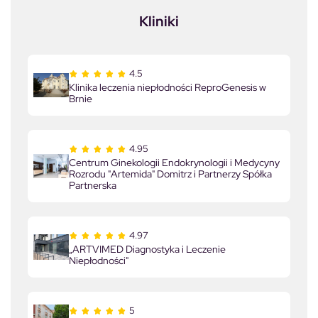
Kliniki
4.5
Klinika leczenia niepłodności ReproGenesis w
Brnie
4.95
Centrum Ginekologii Endokrynologii i Medycyny
Rozrodu "Artemida" Domitrz i Partnerzy Spółka
Partnerska
4.97
„ARTVIMED Diagnostyka i Leczenie
Niepłodności"
5