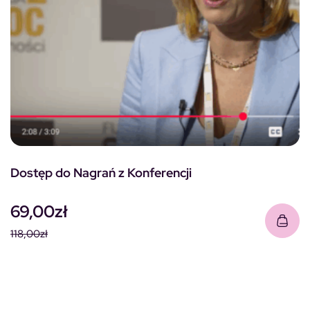
Dostęp do Nagrań z Konferencji
69,00
zł
118,00
zł
Pierwotna cena wynosiła: 118,00zł.
Aktualna cena wynosi: 69,00zł.