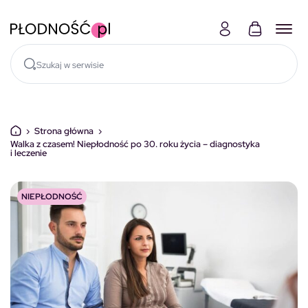
Skocz do treści
›
Strona główna
›
Walka z czasem! Niepłodność po 30. roku życia – diagnostyka
i leczenie
NIEPŁODNOŚĆ