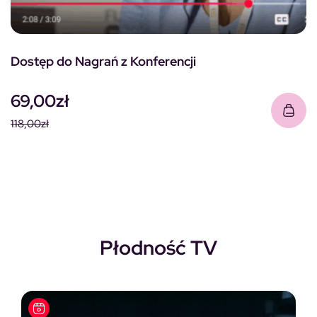
Dostęp do Nagrań z Konferencji
69,00
zł
118,00
zł
Pierwotna cena wynosiła: 118,00zł.
Aktualna cena wynosi: 69,00zł.
Płodność TV