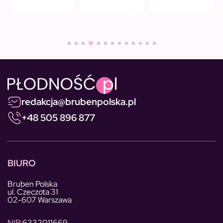
redakcja@brubenpolska.pl
+48 505 896 877
BIURO
Bruben Polska
ul. Czeczota 31
02-607 Warszawa
NIP:
6332011669