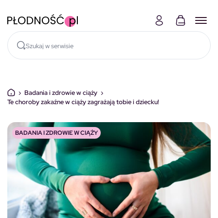
Skocz do treści
›
Badania i zdrowie w ciąży
›
Te choroby zakaźne w ciąży zagrażają tobie i dziecku!
BADANIA I ZDROWIE W CIĄŻY