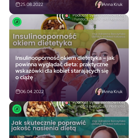
Anna Kruk
25.08.2022
Insulinooporność okiem dietetyka – jak
powinna wyglądać dieta: praktyczne
wskazówki dla kobiet starających się
o ciążę
Anna Kruk
06.04.2022