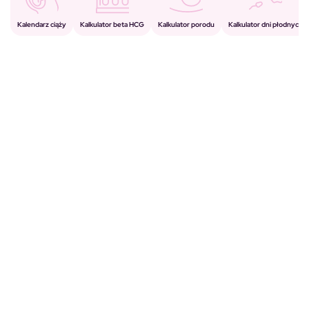
Kalkulator porodu
Kalkulator beta HCG
Kalendarz ciąży
Kalkulator dni płodnych