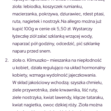
zioła: lebiodka, koszyczek rumianku,
macierzanka, pokrzywa, dziurawiec, rdest ptasi,
ruta, nagietek i nostrzyk.Na allegro można już
kupić 100g w cenie ok 5,50 zł. Wystarczy
łyżeczkę ziół zalać szklanką wrzącej wody,
naparzać pół godziny, odcedzić, pić szklankę
naparu przed snem.
zioła o. Klimuszko
– mieszanka na niepłodność
u kobiet, działa regulująco na układ hormonalny
kobiety, wzmaga wydolność jajeczkowania.
W skład jakościowy wchodzą: szyszka chmielu,
ziele przywrotnika, ziele krwawnika, liść ruty,
ziele nostrzyka, kwiat lawendy, kłącze tataraku,
kwiat nagietka, owoc dzikiej róży. Zioła można