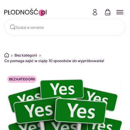
Skocz do treści
›
Bez kategorii
›
Co pomaga zajść w ciążę: 10 sposobów do wypróbowania!
BEZ KATEGORII