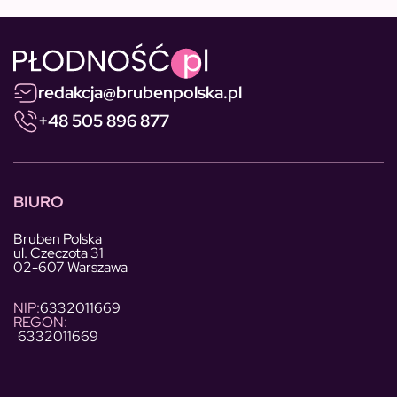
redakcja@brubenpolska.pl
+48 505 896 877
BIURO
Bruben Polska
ul. Czeczota 31
02-607 Warszawa
NIP:
6332011669
REGON:
6332011669