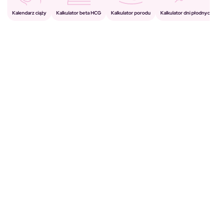
Kalkulator porodu
Kalkulator beta HCG
Kalendarz ciąży
Kalkulator dni płodnych