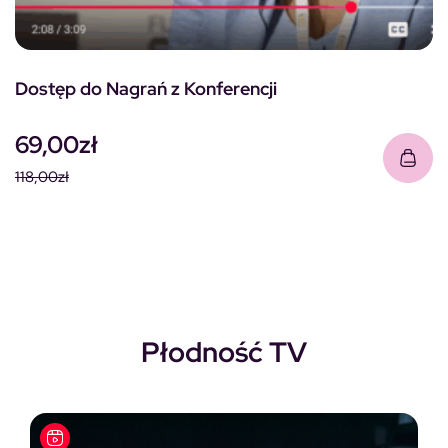
Dostęp do Nagrań z Konferencji
69,00
zł
118,00
zł
Pierwotna cena wynosiła: 118,00zł.
Aktualna cena wynosi: 69,00zł.
Płodność TV