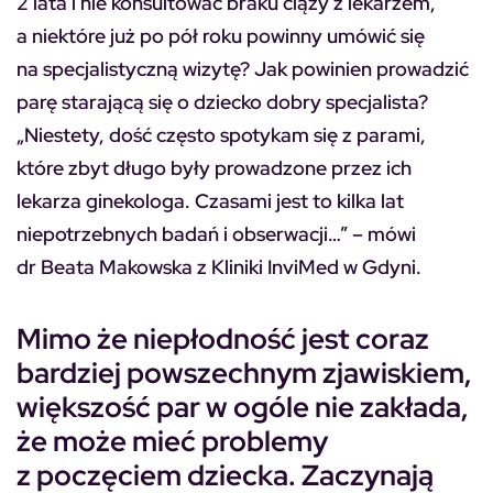
2 lata i nie konsultować braku ciąży z lekarzem,
a niektóre już po pół roku powinny umówić się
na specjalistyczną wizytę? Jak powinien prowadzić
parę starającą się o dziecko dobry specjalista?
„Niestety, dość często spotykam się z parami,
które zbyt długo były prowadzone przez ich
lekarza ginekologa. Czasami jest to kilka lat
niepotrzebnych badań i obserwacji…” – mówi
dr Beata Makowska z Kliniki InviMed w Gdyni.
Mimo że niepłodność jest coraz
bardziej powszechnym zjawiskiem,
większość par w ogóle nie zakłada,
że może mieć problemy
z poczęciem dziecka. Zaczynają