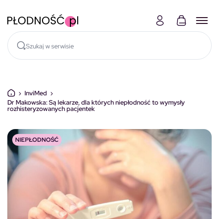
Skocz do treści
›
InviMed
›
Dr Makowska: Są lekarze, dla których niepłodność to wymysły
rozhisteryzowanych pacjentek
NIEPŁODNOŚĆ