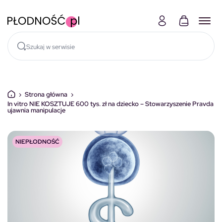
Skocz do treści
›
Strona główna
›
In vitro NIE KOSZTUJE 600 tys. zł na dziecko – Stowarzyszenie Pravda
ujawnia manipulacje
NIEPŁODNOŚĆ