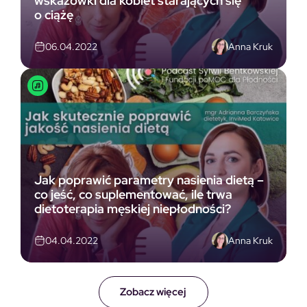
wskazówki dla kobiet starających się
o ciążę
Anna Kruk
06.04.2022
Jak poprawić parametry nasienia dietą –
co jeść, co suplementować, ile trwa
dietoterapia męskiej niepłodności?
Anna Kruk
04.04.2022
Zobacz więcej