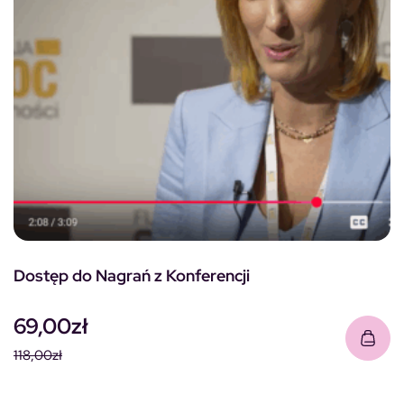
Dostęp do Nagrań z Konferencji
69,00
zł
118,00
zł
Pierwotna cena wynosiła: 118,00zł.
Aktualna cena wynosi: 69,00zł.