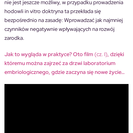
nie jest jeszcze możliwy, w przypadku prowadzenia
hodowli in vitro doktryna ta przekłada się
bezpośrednio na zasadę: Wprowadzać jak najmniej
czynników negatywnie wpływających na rozwój
zarodka.
Jak to wygląda w praktyce? Oto film
(cz. I)
, dzięki
któremu można zajrzeć za drzwi laboratorium
embriologicznego, gdzie zaczyna się nowe życie…