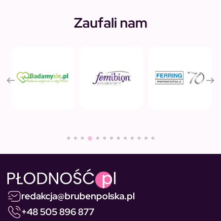
Zaufali nam
redakcja@brubenpolska.pl
+48 505 896 877