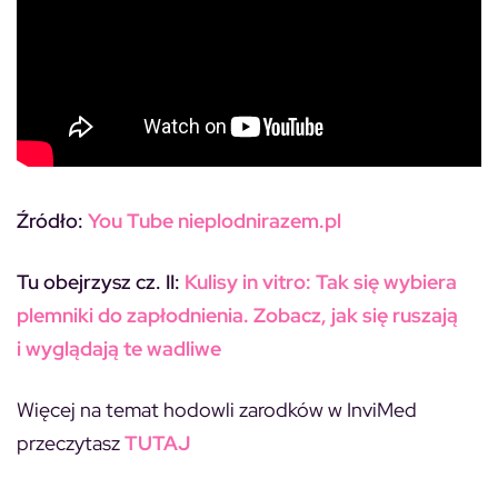
Źródło:
You Tube nieplodnirazem.pl
Tu obejrzysz cz. II:
Kulisy in vitro: Tak się wybiera
plemniki do zapłodnienia. Zobacz, jak się ruszają
i wyglądają te wadliwe
Więcej na temat hodowli zarodków w InviMed
przeczytasz
TUTAJ