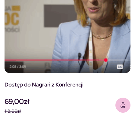
Dostęp do Nagrań z Konferencji
69,00
zł
118,00
zł
Pierwotna cena wynosiła: 118,00zł.
Aktualna cena wynosi: 69,00zł.