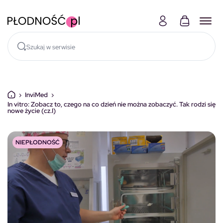
Skocz do treści
›
InviMed
›
In vitro: Zobacz to, czego na co dzień nie można zobaczyć. Tak rodzi się
nowe życie (cz.I)
NIEPŁODNOŚĆ