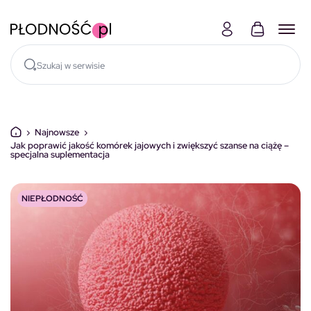
Skocz do treści
›
Najnowsze
›
Jak poprawić jakość komórek jajowych i zwiększyć szanse na ciążę –
specjalna suplementacja
NIEPŁODNOŚĆ