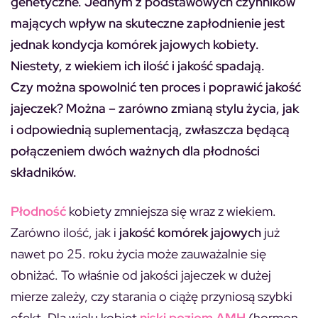
genetyczne. Jednym z podstawowych czynników
mających wpływ na skuteczne zapłodnienie jest
jednak kondycja komórek jajowych kobiety.
Niestety, z wiekiem ich ilość i jakość spadają.
Czy można spowolnić ten proces i poprawić jakość
jajeczek? Można – zarówno zmianą stylu życia, jak
i odpowiednią suplementacją, zwłaszcza będącą
połączeniem dwóch ważnych dla płodności
składników.
Płodność
kobiety zmniejsza się wraz z wiekiem.
Zarówno ilość, jak i
jakość komórek jajowych
już
nawet po 25. roku życia może zauważalnie się
obniżać. To właśnie od jakości jajeczek w dużej
mierze zależy, czy starania o ciążę przyniosą szybki
efekt. Dla wielu kobiet
niski poziom AMH
(hormon