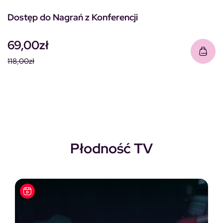
Dostęp do Nagrań z Konferencji
69,00
zł
118,00
zł
Pierwotna cena wynosiła: 118,00zł.
Aktualna cena wynosi: 69,00zł.
Płodność TV