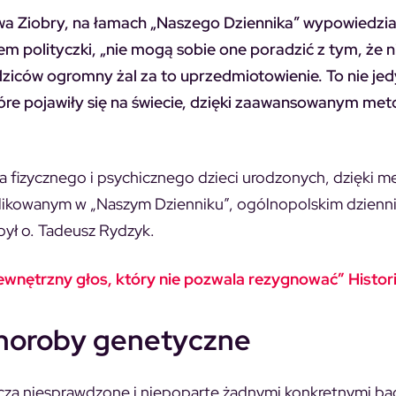
wa Ziobry, na łamach „Naszego Dziennika” wypowiedział
em polityczki, „nie mogą sobie one poradzić z tym, że n
odziców ogromny żal za to uprzedmiotowienie. To nie je
które pojawiły się na świecie, dzięki zaawansowanym m
a fizycznego i psychicznego dzieci urodzonych, dzięki m
publikowanym w „Naszym Dzienniku”, ogólnopolskim dzienn
był o. Tadeusz Rydzyk.
ewnętrzny głos, który nie pozwala rezygnować” Histor
choroby genetyczne
acza niesprawdzone i niepoparte żadnymi konkretnymi ba