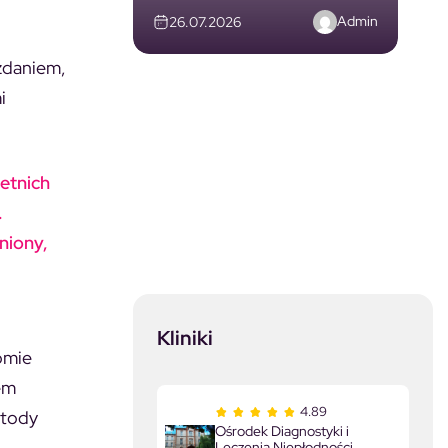
Admin
26.07.2026
 zdaniem,
i
etnich
.
niony,
Kliniki
omie
em
4.89
etody
Ośrodek Diagnostyki i
Leczenia Niepłodności.