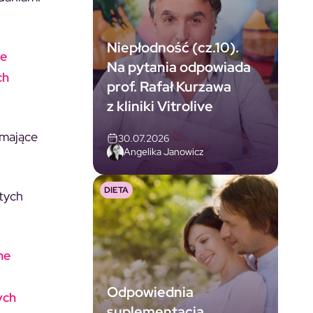
Niepłodność (cz.10).
le
Na pytania odpowiada
ch
prof. Rafał Kurzawa
z kliniki Vitrolive
emające
30.07.2026
Angelika Janowicz
DIETA
tych
ne
Odpowiednia
ych
suplementacja