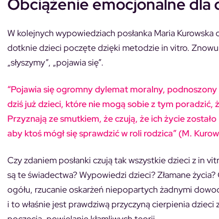
Obciążenie emocjonalne dla dz
W kolejnych wypowiedziach posłanka Maria Kurowska odn
dotknie dzieci poczęte dzięki metodzie in vitro. Znowu
„słyszymy”, „pojawia się”.
“Pojawia się ogromny dylemat moralny, podnoszony c
dziś już dzieci, które nie mogą sobie z tym poradzić,
Przyznają ze smutkiem, że czują, że ich życie zostało
aby ktoś mógł się sprawdzić w roli rodzica” (M. Kuro
Czy zdaniem posłanki czują tak wszystkie dzieci z in vit
są te świadectwa? Wypowiedzi dzieci? Złamane życia? 
ogółu, rzucanie oskarżeń niepopartych żadnymi dowo
i to właśnie jest prawdziwą przyczyną cierpienia dzieci
poczęcia, powielanie kłamliwych teorii.