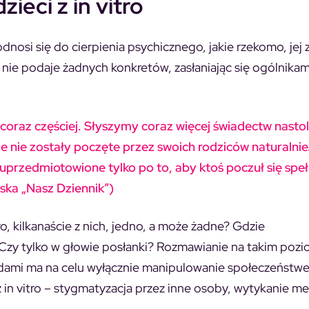
ieci z in vitro
osi się do cierpienia psychicznego, jakie rzekomo, jej
 nie podaje żadnych konkretów, zasłaniając się ogólnikam
oraz częściej. Słyszymy coraz więcej świadectw nastol
 że nie zostały poczęte przez swoich rodziców naturalnie
 uprzedmiotowione tylko po to, aby ktoś poczuł się speł
wska „Nasz Dziennik”)
ro, kilkanaście z nich, jedno, a może żadne? Gdzie
Czy tylko w głowie posłanki? Rozmawianie na takim pozi
dami ma na celu wyłącznie manipulowanie społeczeństw
 z in vitro – stygmatyzacja przez inne osoby, wytykanie m