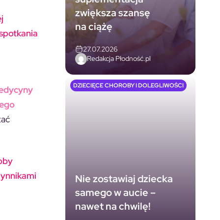
zwiększa szansę
j
na ciążę
 spotkania
27.07.2026
Redakcja Płodność.pl
DZIECIĘCE CHOROBY I DOLEGLIWOŚCI
Medycyny
nego
tać
roby
zynnikami
Nie zostawiaj dziecka
samego w aucie –
nawet na chwilę!