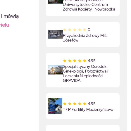
Uniwersyteckie Centrum
Zdrowia Kobiety i Noworodka
 i mówią
ielu
0
Przychodnia Zdrowy Miś
Józefów
4.95
Specjalistyczny Ośrodek
Ginekologii, Położnictwa i
Leczenia Niepłodności
GRAVIDA
4.95
TFP Fertility Macierzyństwo