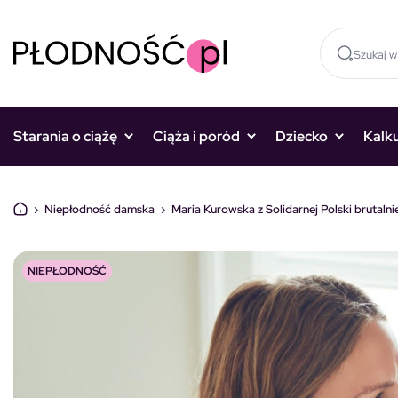
Skocz do treści
Starania o ciążę
Ciąża i poród
Dziecko
Kalk
›
Niepłodność damska
›
Maria Kurowska z Solidarnej Polski brutalni
NIEPŁODNOŚĆ