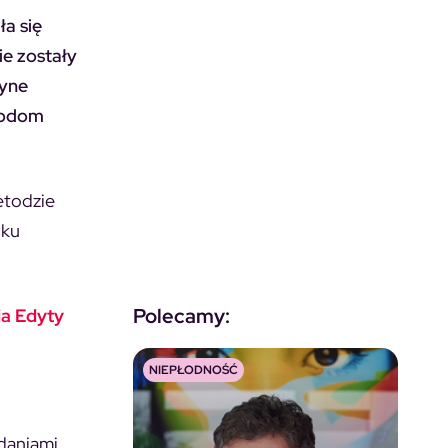
a się
ie zostały
dyne
etodom
etodzie
iku
Polecamy:
ia Edyty
NIEPŁODNOŚĆ
daniami