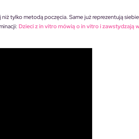
 niż tylko metodą poczęcia. Same już reprezentują siebie
minacji:
Dzieci z in vitro mówią o in vitro i zawstydzają w