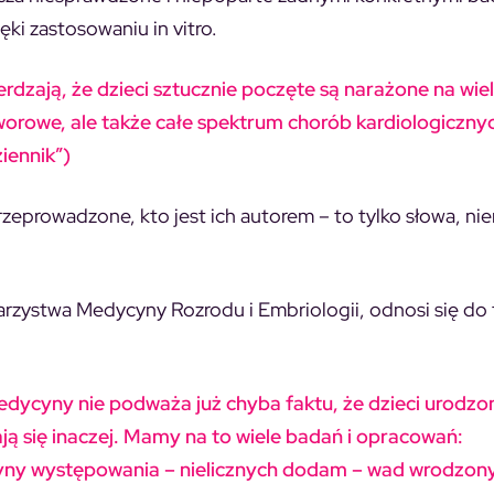
ki zastosowaniu in vitro.
rdzają, że dzieci sztucznie poczęte są narażone na wie
orowe, ale także całe spektrum chorób kardiologiczny
iennik”)
 przeprowadzone, kto jest ich autorem – to tylko słowa, ni
rzystwa Medycyny Rozrodu i Embriologii, odnosi się do 
medycyny nie podważa już chyba faktu, że dzieci urodzo
ją się inaczej. Mamy na to wiele badań i opracowań:
czyny występowania – nielicznych dodam – wad wrodzon