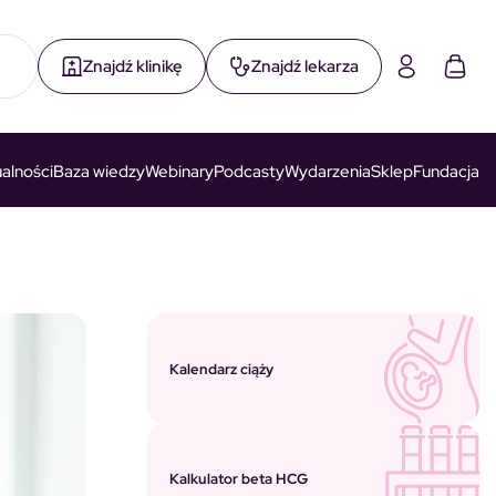
Znajdź klinikę
Znajdź lekarza
alności
Baza wiedzy
Webinary
Podcasty
Wydarzenia
Sklep
Fundacja
Kalendarz ciąży
Kalkulator beta HCG