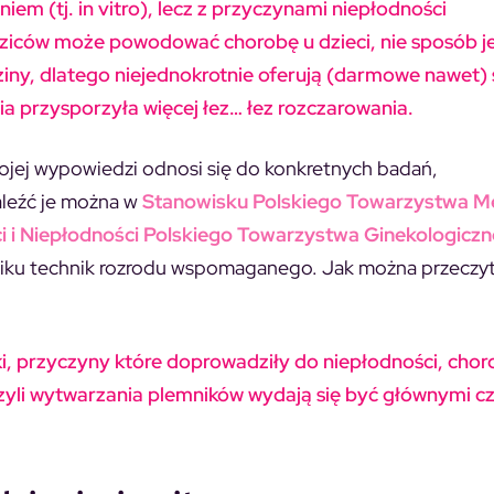
m (tj. in vitro), lecz z przyczynami niepłodności
ziców może powodować chorobę u dzieci, nie sposób je
dziny, dlatego niejednokrotnie oferują (darmowe nawet)
a przysporzyła więcej łez… łez rozczarowania.
ojej wypowiedzi odnosi się do konkretnych badań,
aleźć je można w
Stanowisku Polskiego Towarzystwa 
ci i Niepłodności Polskiego Towarzystwa Ginekologicz
niku technik rozrodu wspomaganego. Jak można przeczy
ki, przyczyny które doprowadziły do niepłodności, cho
zyli wytwarzania plemników wydają się być głównymi c