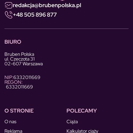
redakcja@brubenpolska.pl
+48 505 896 877
BIURO
Bruben Polska
ul. Czeczota 31
02-607 Warszawa
NIP:
6332011669
REGON:
6332011669
O STRONIE
POLECAMY
O nas
Ciąża
Reklama
Kalkulator ciąży