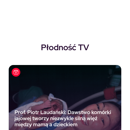
Pierwotna cena wynosiła: 118,00zł.
Aktualna cena wynosi: 69,00zł.
Płodność TV
Prof. Piotr Laudański: Dawstwo komórki
jajowej tworzy niezwykle silną więź
między mamą a dzieckiem