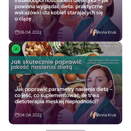
Insulinooporność okiem dietetyka – jak
powinna wyglądać dieta: praktyczne
wskazówki dla kobiet starających się
o ciążę
Anna Kruk
06.04.2022
Jak poprawić parametry nasienia dietą –
co jeść, co suplementować, ile trwa
dietoterapia męskiej niepłodności?
Anna Kruk
04.04.2022