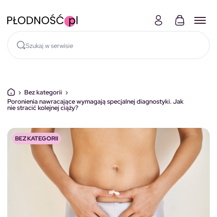
Skocz do treści
›
Bez kategorii
›
Poronienia nawracające wymagają specjalnej diagnostyki. Jak
nie stracić kolejnej ciąży?
BEZ KATEGORII