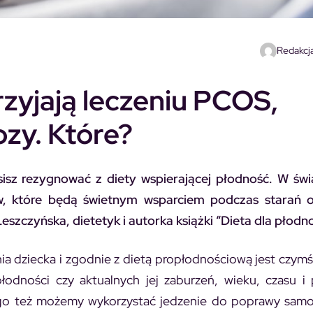
Redakcja
zyjają leczeniu PCOS,
zy. Które?
isz rezygnować z diety wspierającej płodność. W św
ów, które będą świetnym wsparciem podczas starań o
eszczyńska, dietetyk i autorka książki “Dieta dla płodno
a dziecka i zgodnie z dietą propłodnościową jest czym
płodności czy aktualnych jej zaburzeń, wieku, czasu i 
ego też możemy wykorzystać jedzenie do poprawy samo