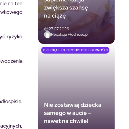
nie na ten
zwiększa szansę
ucawkowego
na ciążę
27.07.2026
Redakcja Płodność.pl
żyć ryzyko
DZIECIĘCE CHOROBY I DOLEGLIWOŚCI
ewodzenia
dłospisie.
Nie zostawiaj dziecka
samego w aucie –
nawet na chwilę!
acyjnych,