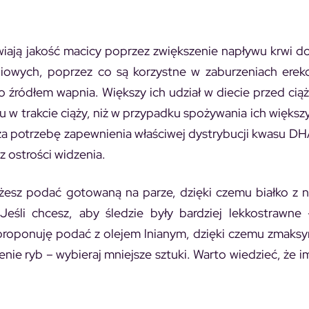
rawiają jakość macicy poprzez zwiększenie napływu krwi 
owych, poprzez co są korzystne w zaburzeniach erekcj
 źródłem wapnia. Większy ich udział w diecie przed cią
 w trakcie ciąży, niż w przypadku spożywania ich więks
a potrzebę zapewnienia właściwej dystrybucji kwasu D
 ostrości widzenia.
esz podać gotowaną na parze, dzięki czemu białko z n
 Jeśli chcesz, aby śledzie były bardziej lekkostrawn
 proponuję podać z olejem lnianym, dzięki czemu zmaksy
e ryb – wybieraj mniejsze sztuki. Warto wiedzieć, że i