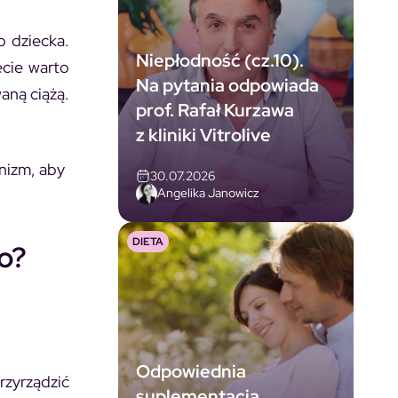
o dziecka.
Niepłodność (cz.10).
ecie warto
Na pytania odpowiada
aną ciążą.
prof. Rafał Kurzawa
z kliniki Vitrolive
nizm, aby
30.07.2026
Angelika Janowicz
DIETA
wo?
Odpowiednia
rzyrządzić
suplementacja