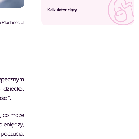
Kalkulator ciąży
 Płodność.pl
iątecznym
 dziecko.
ści”.
ś, co może
pieniędzy,
poczucia,