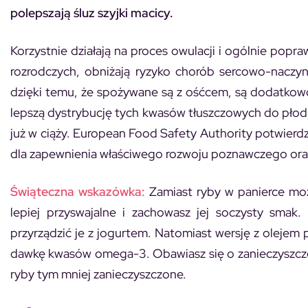
polepszają śluz szyjki macicy.
Korzystnie działają na proces owulacji i ogólnie pop
rozrodczych, obniżają ryzyko chorób sercowo-naczyni
dzięki temu, że spożywane są z ośćcem, są dodatkowo
lepszą dystrybucję tych kwasów tłuszczowych do płodu
już w ciąży.
European Food Safety Authority
potwierdz
dla zapewnienia właściwego rozwoju poznawczego oraz
Świąteczna wskazówka
:
Zamiast ryby w panierce moż
lepiej przyswajalne i zachowasz jej soczysty smak.
przyrządzić je z jogurtem. Natomiast wersję z olejem
dawkę kwasów omega-3. Obawiasz się o zanieczyszczeni
ryby tym mniej zanieczyszczone.