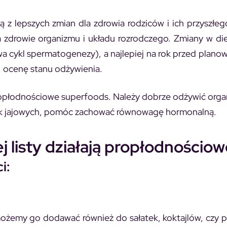
ą z lepszych zmian dla zdrowia rodziców i ich przyszłeg
zdrowie organizmu i układu rozrodczego. Zmiany w di
a cykl spermatogenezy), a najlepiej na rok przed planow
u, ocenę stanu odżywienia.
 propłodnościowe superfoods. Należy dobrze odżywić orga
ek jajowych, pomóc zachować równowagę hormonalną.
j listy działają propłodnościo
i:
 możemy go dodawać również do sałatek, koktajlów, czy p