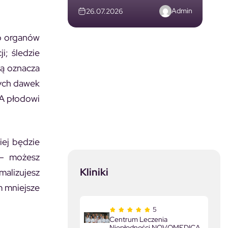
Admin
26.07.2026
do organów
i; śledzie
żą oznacza
zych dawek
HA płodowi
iej będzie
e – możesz
Kliniki
malizujesz
m mniejsze
5
Centrum Leczenia
Niepłodności NOVOMEDICA