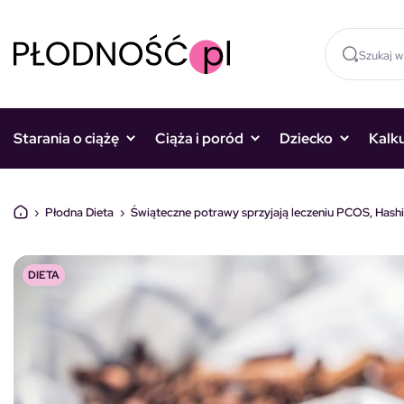
Skocz do treści
Starania o ciążę
Ciąża i poród
Dziecko
Kalk
›
Płodna Dieta
›
Świąteczne potrawy sprzyjają leczeniu PCOS, Hashi
DIETA