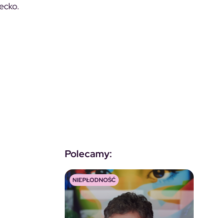
ecko.
Polecamy:
NIEPŁODNOŚĆ