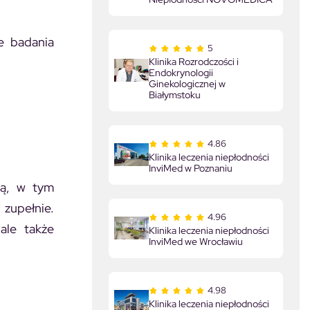
e badania
5
.
Klinika Rozrodczości i
Endokrynologii
Ginekologicznej w
Białymstoku
4.86
Klinika leczenia niepłodności
InviMed w Poznaniu
ną, w tym
zupełnie.
4.96
 ale także
Klinika leczenia niepłodności
InviMed we Wrocławiu
4.98
Klinika leczenia niepłodności