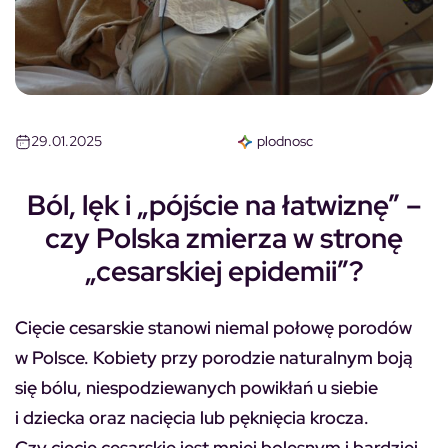
29.01.2025
plodnosc
Ból, lęk i „pójście na łatwiznę” –
czy Polska zmierza w stronę
„cesarskiej epidemii”?
Cięcie cesarskie stanowi niemal połowę porodów
w Polsce. Kobiety przy porodzie naturalnym boją
się bólu, niespodziewanych powikłań u siebie
i dziecka oraz nacięcia lub pęknięcia krocza.
Czy cięcie cesarskie jest mniej bolesnym i bardziej