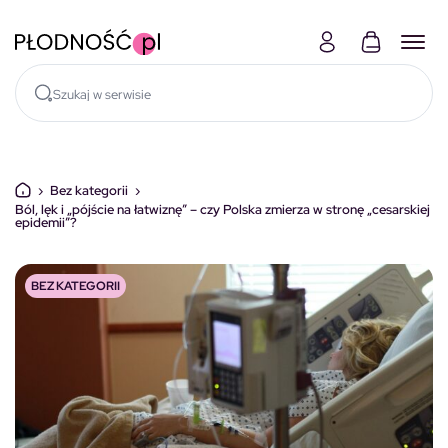
Skocz do treści
›
Bez kategorii
›
Ból, lęk i „pójście na łatwiznę” – czy Polska zmierza w stronę „cesarskiej
epidemii”?
BEZ KATEGORII