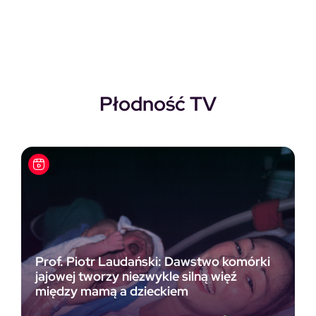
Pierwotna cena wynosiła: 118,00zł.
Aktualna cena wynosi: 69,00zł.
Płodność TV
Prof. Piotr Laudański: Dawstwo komórki
jajowej tworzy niezwykle silną więź
między mamą a dzieckiem