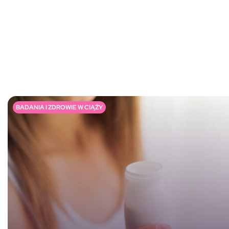
BADANIA I ZDROWIE W CIĄŻY