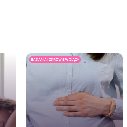
BADANIA I ZDROWIE W CIĄŻY