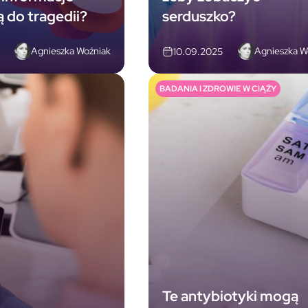
 do tragedii?
serduszko?
Agnieszka Woźniak
Agnieszka W
10.09.2025
BADANIA I ZDROWIE W CIĄŻY
Te antybiotyki mogą