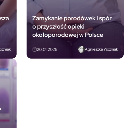
ksza
Zamykanie porodówek i spór
o przyszłość opieki
okołoporodowej w Polsce
oźniak
Agnieszka Woźniak
20.01.2026
?