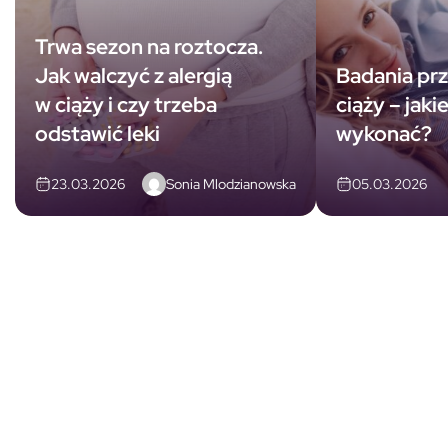
Trwa sezon na roztocza.
Jak walczyć z alergią
Badania prz
w ciąży i czy trzeba
ciąży – jaki
odstawić leki
wykonać?
Sonia Mlodzianowska
23.03.2026
05.03.2026