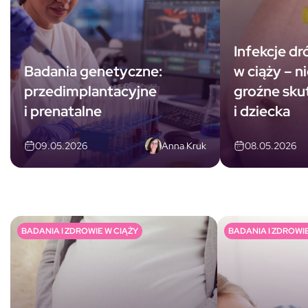
Infekcje d
Badania genetyczne:
w ciąży – n
przedimplantacyjne
groźne skut
i prenatalne
i dziecka
Anna Kruk
09.05.2026
08.05.2026
BADANIA I ZDROWIE W CIĄŻY
BADANIA I ZDROWIE