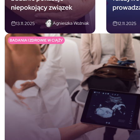
niepokojący związek
prowadzą
Agnieszka Woźniak
13.11.2025
12.11.2025
BADANIA I ZDROWIE W CIĄŻY