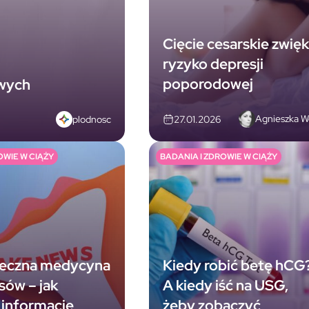
Cięcie cesarskie zwię
ryzyko depresji
poporodowej
owych
Agnieszka W
plodnosc
27.01.2026
OWIE W CIĄŻY
BADANIA I ZDROWIE W CIĄŻY
ieczna medycyna
Kiedy robić betę hCG
sów – jak
A kiedy iść na USG,
 informacje
żeby zobaczyć