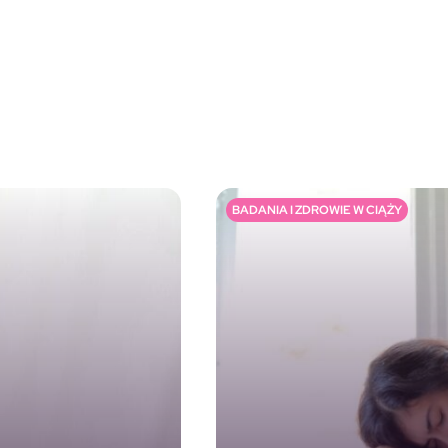
BADANIA I ZDROWIE W CIĄŻY