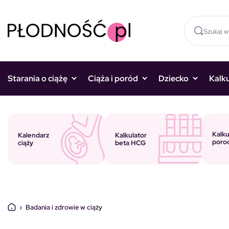
Skocz do treści
Starania o ciążę
Ciąża i poród
Dziecko
Kalk
Kalku
Kalkulator
Kalendarz
poro
beta HCG
ciąży
›
Badania i zdrowie w ciąży