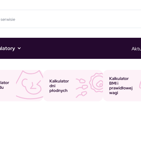
ulatory
Aktu
Kalkulator
Kalkulator
lator
BMI i
dni
du
prawidłowej
płodnych
wagi