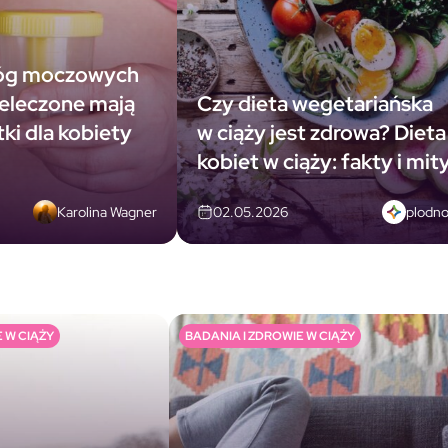
róg moczowych
ieleczone mają
Czy dieta wegetariańska
ki dla kobiety
w ciąży jest zdrowa? Dieta
kobiet w ciąży: fakty i mit
Karolina Wagner
plodn
02.05.2026
 W CIĄŻY
BADANIA I ZDROWIE W CIĄŻY