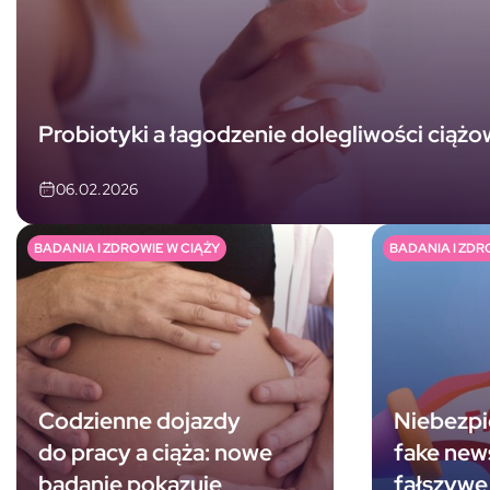
Probiotyki a łagodzenie dolegliwości ciąż
06.02.2026
BADANIA I ZDROWIE W CIĄŻY
BADANIA I ZDR
Codzienne dojazdy
Niebezp
do pracy a ciąża: nowe
fake new
badanie pokazuje
fałszywe