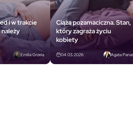
ed i w trakcie
Ciąża pozamaciczna. Stan,
e należy
który zagraża życiu
kobiety
Emilia Grzela
Agata Pana
04.03.2026