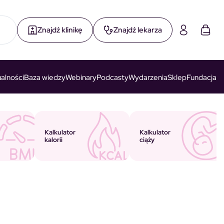
Znajdź klinikę
Znajdź lekarza
alności
Baza wiedzy
Webinary
Podcasty
Wydarzenia
Sklep
Fundacja
Kalkulator
Kalkulator
ciąży
kalorii