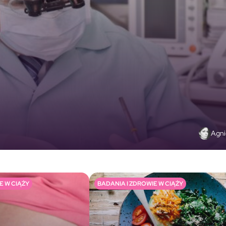
Agni
E W CIĄŻY
BADANIA I ZDROWIE W CIĄŻY