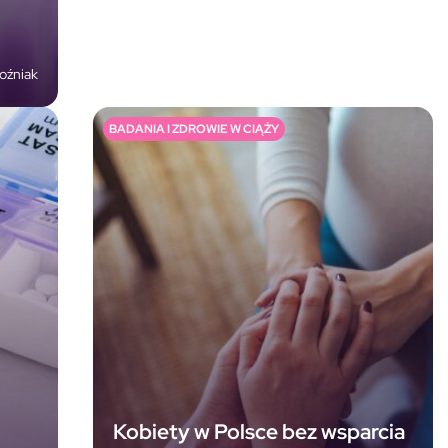
oźniak
BADANIA I ZDROWIE W CIĄŻY
Kobiety w Polsce bez wsparcia