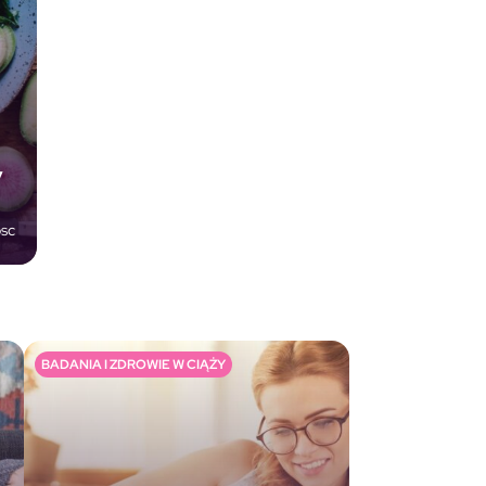
y
osc
BADANIA I ZDROWIE W CIĄŻY