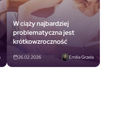
W ciąży najbardziej
problematyczna jest
krótkowzroczność
s
Emilia Grzela
26.02.2026