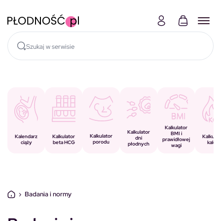
Skocz do treści
Kalkulator
Kalkulator
BMI i
Kalkulator
Kalkulator
Kalendarz
Kalkulat
dni
prawidłowej
porodu
beta HCG
ciąży
kalorii
płodnych
wagi
›
Badania i normy