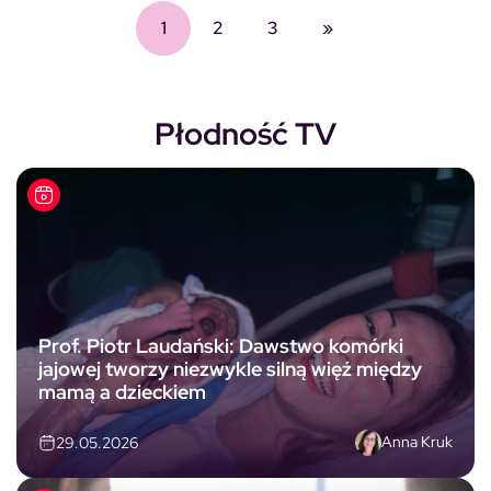
1
2
3
»
Płodność TV
Prof. Piotr Laudański: Dawstwo komórki
jajowej tworzy niezwykle silną więź między
mamą a dzieckiem
Anna Kruk
29.05.2026