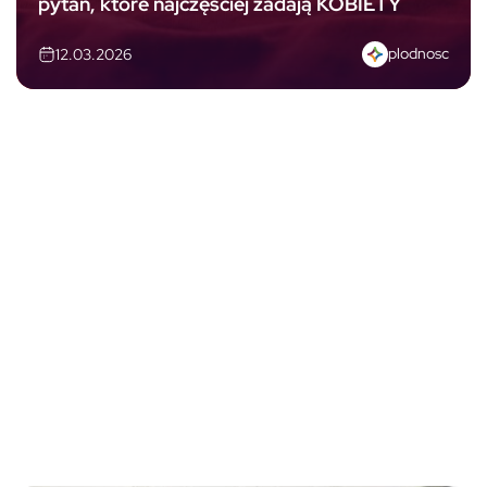
pytań, które najczęściej zadają KOBIETY
plodnosc
12.03.2026