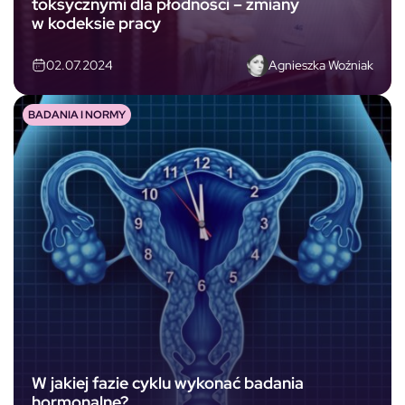
toksycznymi dla płodności – zmiany
w kodeksie pracy
Agnieszka Woźniak
02.07.2024
BADANIA I NORMY
W jakiej fazie cyklu wykonać badania
hormonalne?