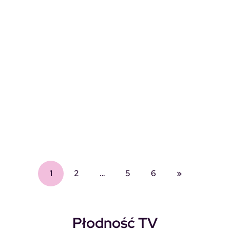
1
2
…
5
6
»
Płodność TV