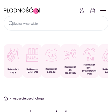
Skocz do treści
Kalkulator
Kalkulator
BMI i
Kalkulator
Kalkulator
Kalendarz
Kalkulat
dni
prawidłowej
porodu
beta HCG
ciąży
kalorii
płodnych
wagi
›
wsparcie psychologa