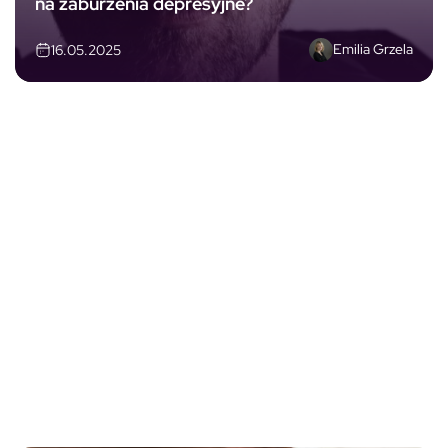
na zaburzenia depresyjne?
Emilia Grzela
16.05.2025