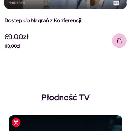
Dostęp do Nagrań z Konferencji
69,00
zł
118,00
zł
Pierwotna cena wynosiła: 118,00zł.
Aktualna cena wynosi: 69,00zł.
Płodność TV