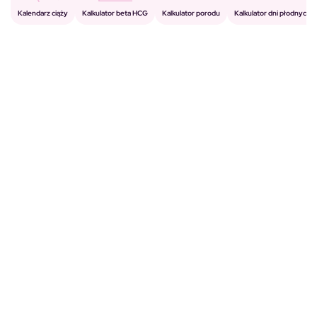
Kalkulator porodu
Kalkulator beta HCG
Kalendarz ciąży
Kalkulator dni płodnych