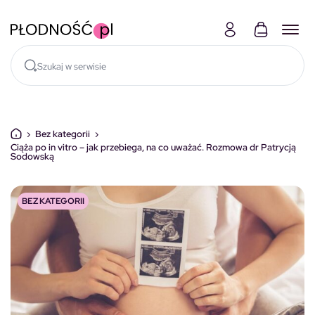
Skocz do treści
›
Bez kategorii
›
Ciąża po in vitro – jak przebiega, na co uważać. Rozmowa dr Patrycją
Sodowską
BEZ KATEGORII