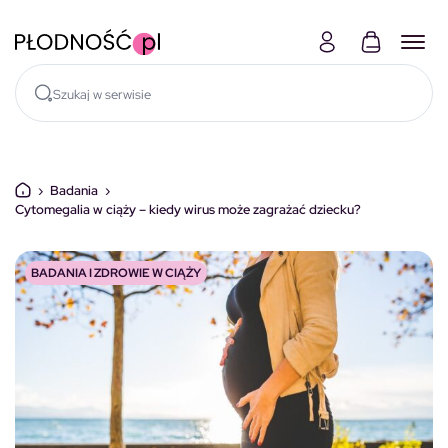
Skocz do treści
›
Badania
›
Cytomegalia w ciąży – kiedy wirus może zagrażać dziecku?
BADANIA I ZDROWIE W CIĄŻY