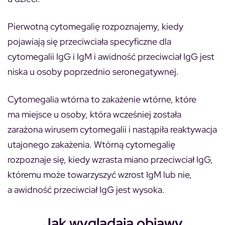
Pierwotną cytomegalię rozpoznajemy, kiedy
pojawiają się przeciwciała specyficzne dla
cytomegalii IgG i IgM i awidność przeciwciał IgG jest
niska u osoby poprzednio seronegatywnej.
Cytomegalia wtórna to zakażenie wtórne, które
ma miejsce u osoby, która wcześniej została
zarażona wirusem cytomegalii i nastąpiła reaktywacja
utajonego zakażenia. Wtórną cytomegalię
rozpoznaje się, kiedy wzrasta miano przeciwciał IgG,
któremu może towarzyszyć wzrost IgM lub nie,
a awidność przeciwciał IgG jest wysoka.
Jak wyglądają objawy