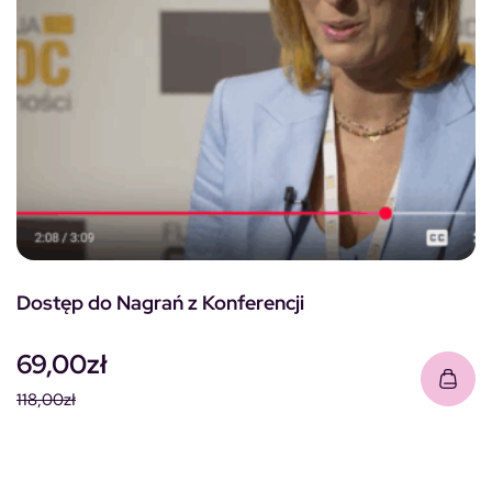
Dostęp do Nagrań z Konferencji
69,00
zł
118,00
zł
Pierwotna cena wynosiła: 118,00zł.
Aktualna cena wynosi: 69,00zł.