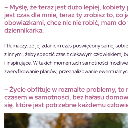
– Myślę, że teraz jest dużo lepiej, kobiet
jest czas dla mnie, teraz ty zrobisz to, co
obowiązkami, chcę nic nie robić, mam d
dziennikarka.
I tłumaczy, że jej zdaniem czas poświęcony samej sobi
z innymi, żeby spędzić czas z ciekawym człowiekiem, 
i inspirujące. W takich momentach samotności możliwe
zweryfikowanie planów, przeanalizowanie ewentualnych
– Życie obfituje w rozmaite problemy, to n
czasem w samotności, bez hałasu domow
się, które jest potrzebne każdemu człow