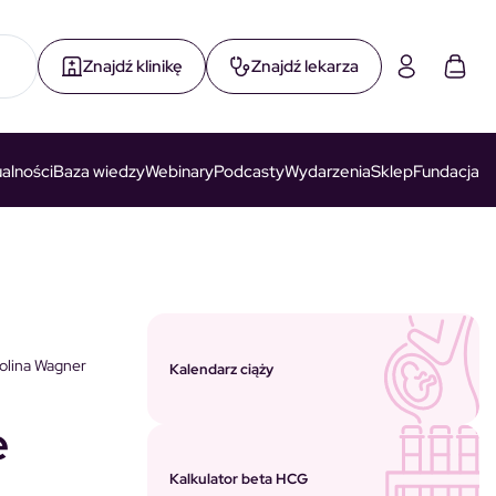
Znajdź klinikę
Znajdź lekarza
alności
Baza wiedzy
Webinary
Podcasty
Wydarzenia
Sklep
Fundacja
olina Wagner
Kalendarz ciąży
e
Kalkulator beta HCG