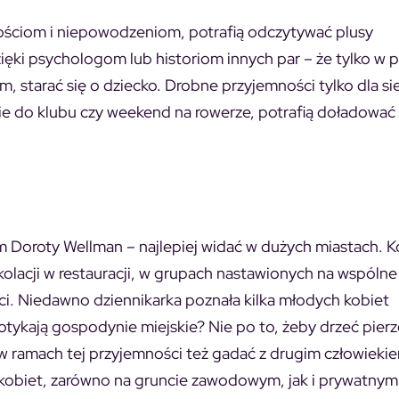
nościom i niepowodzeniom, potrafią odczytywać plusy
ki psychologom lub historiom innych par – że tylko w peł
, starać się o dziecko. Drobne przyjemności tylko dla si
ie do klubu czy weekend na rowerze, potrafią doładować
 Doroty Wellman – najlepiej widać w dużych miastach. K
 kolacji w restauracji, w grupach nastawionych na wspólne
i. Niedawno dziennikarka poznała kilka młodych kobiet
tykają gospodynie miejskie? Nie po to, żeby drzeć pierze
w ramach tej przyjemności też gadać z drugim człowieki
 kobiet, zarówno na gruncie zawodowym, jak i prywatnym