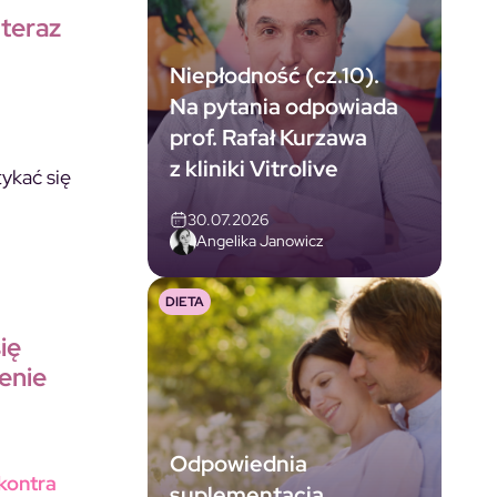
 teraz
Niepłodność (cz.10).
Na pytania odpowiada
prof. Rafał Kurzawa
z kliniki Vitrolive
ykać się
30.07.2026
Angelika Janowicz
DIETA
ię
enie
Odpowiednia
kontra
suplementacja