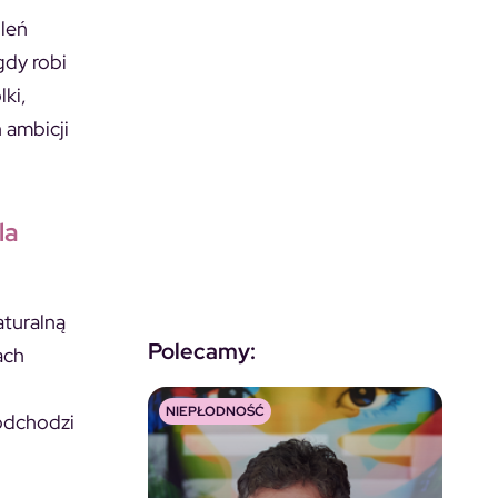
oleń
gdy robi
ki,
h ambicji
la
aturalną
Polecamy:
ach
NIEPŁODNOŚĆ
 odchodzi