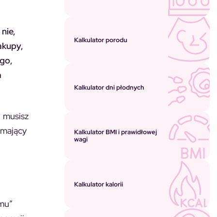
 nie,
Kalkulator porodu
akupy,
ego
,
a
Kalkulator dni płodnych
, musisz
iemający
Kalkulator BMI i prawidłowej
wagi
Kalkulator kalorii
omu”