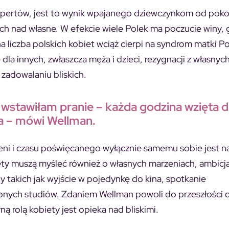
ekspertów, jest to wynik wpajanego dziewczynkom od pok
ich nad własne. W efekcie wiele Polek ma poczucie winy, 
liczba polskich kobiet wciąż cierpi na syndrom matki Pol
dla innych, zwłaszcza męża i dzieci, rezygnacji z własnyc
 zadowalaniu bliskich.
 wstawiłam pranie – każda godzina wzięta d
da – mówi Wellman.
zeni i czasu poświęcanego wyłącznie samemu sobie jest n
iety muszą myśleć również o własnych marzeniach, ambicj
 takich jak wyjście w pojedynkę do kina, spotkanie
arzonych studiów. Zdaniem Wellman powoli do przeszłości
ą rolą kobiety jest opieka nad bliskimi.