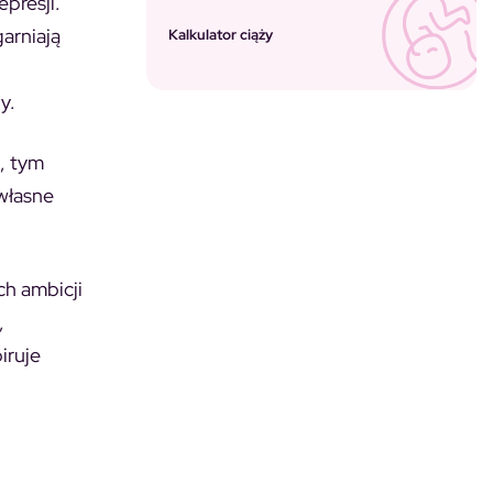
presji.
arniają
Kalkulator ciąży
y.
a, tym
 własne
ch ambicji
,
iruje