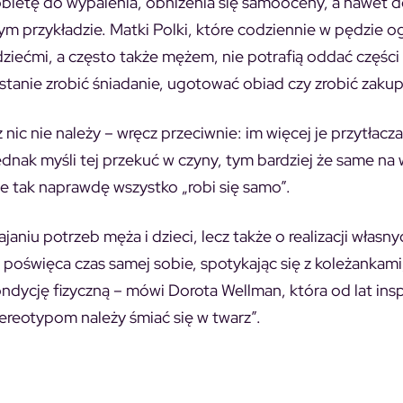
bietę do wypalenia, obniżenia się samooceny, a nawet de
m przykładzie. Matki Polki, które codziennie w pędzie og
ziećmi, a często także mężem, nie potrafią oddać części
stanie zrobić śniadanie, ugotować obiad czy zrobić zakup
uż nic nie należy – wręcz przeciwnie: im więcej je przytłacz
ą jednak myśli tej przekuć w czyny, tym bardziej że same na
 że tak naprawdę wszystko „robi się samo”.
aniu potrzeb męża i dzieci, lecz także o realizacji własny
 poświęca czas samej sobie, spotykając się z koleżankami
dycję fizyczną – mówi Dorota Wellman, która od lat insp
stereotypom należy śmiać się w twarz”.