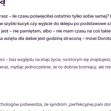
ną
asz – ile czasu poświęciłaś ostatnio tylko sobie samej? I
 w szybki kucyk czy wyjście do sklepu po podstawowe z
 jest –
nie pamiętam
, albo –
nie mam czasu na coś taki
a wzięta dla siebie jest godziną straconą – mówi Dorot
eci – bez względu na etap życia, na którym się znajdujesz
 nieraz, myśląc jednocześnie, że to dobrze brzmiący, ale n
chologów potwierdza, że syndrom „perfekcyjnej pani d