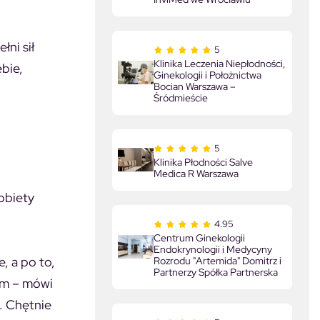
ni sił
5
Klinika Leczenia Niepłodności,
ebie,
Ginekologii i Położnictwa
Bocian Warszawa –
Śródmieście
5
Klinika Płodności Salve
Medica R Warszawa
obiety
4.95
Centrum Ginekologii
Endokrynologii i Medycyny
, a po to,
Rozrodu "Artemida" Domitrz i
Partnerzy Spółka Partnerska
em – mówi
. Chętnie