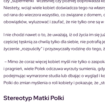
czy „supermenki” wcześniej czy później doprowadza ko
Niestety, wciąż wiele kobiet doświadcza tego na własny
od rana do wieczora wszystko, co związane z domem, d
obowiązków, wyluzować i zaufać, że nie tylko one są w 
I nie chodzi nawet o to, że uważają, iż od życia im się j
częściej tęsknią za chwilą tylko dla siebie, nie potrafi
życzenie „rozpuściły” i przyzwyczaiły rodzinę do tego,
– Mimo że coraz więcej kobiet myśli nie tylko o zaspokaj
i pragnień, wiele Polek odczuwa wyrzuty sumienia, gdy
podejmując wymarzone studia lub dbając o wygląd i kon
Polki do zmian myślenia o roli kobiety i pokazuje, że „
Stereotyp Matki Polki