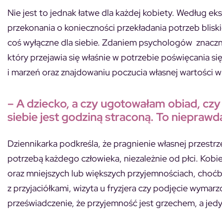
Nie jest to jednak łatwe dla każdej kobiety. Według 
przekonania o konieczności przekładania potrzeb blisk
coś wyłączne dla siebie. Zdaniem psychologów znaczna 
który przejawia się właśnie w potrzebie poświęcania się 
i marzeń oraz znajdowaniu poczucia własnej wartości w
– A dziecko, a czy ugotowałam obiad, czy
siebie jest godziną straconą. To niepraw
Dziennikarka podkreśla, że pragnienie własnej przestr
potrzebą każdego człowieka, niezależnie od płci. Kob
oraz mniejszych lub większych przyjemnościach, choćby
z przyjaciółkami, wizyta u fryzjera czy podjęcie wym
przeświadczenie, że przyjemność jest grzechem, a jedyn