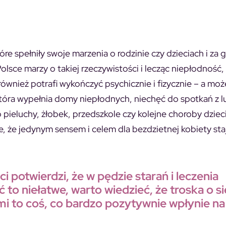
tóre spełniły swoje marzenia o rodzinie czy dzieciach i za
sce marzy o takiej rzeczywistości i lecząc niepłodność, l
również potrafi wykończyć psychicznie i fizycznie – a mo
, która wypełnia domy niepłodnych, niechęć do spotkań z l
pieluchy, żłobek, przedszkole czy kolejne choroby dzieci
 że jedynym sensem i celem dla bezdzietnej kobiety staj
otwierdzi, że w pędzie starań i leczenia
to niełatwe, warto wiedzieć, że troska o si
mi to coś, co bardzo pozytywnie wpłynie na