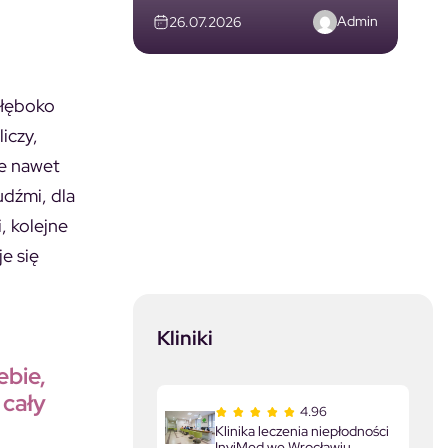
Admin
26.07.2026
 głęboko
iczy,
że nawet
udźmi, dla
, kolejne
e się
Kliniki
ebie,
 cały
4.96
Klinika leczenia niepłodności
InviMed we Wrocławiu