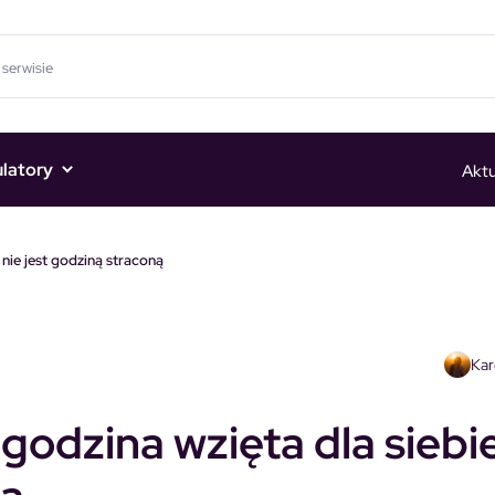
ulatory
Aktu
nie jest godziną straconą
Kar
godzina wzięta dla siebi