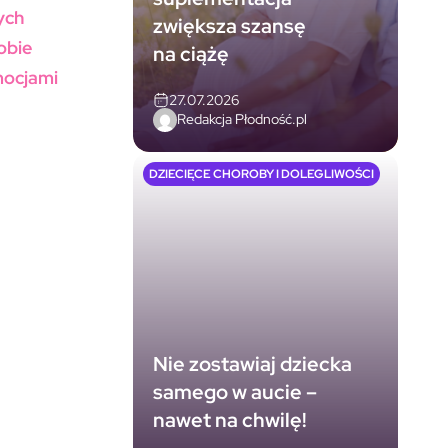
ych
zwiększa szansę
sobie
na ciążę
mocjami
27.07.2026
Redakcja Płodność.pl
DZIECIĘCE CHOROBY I DOLEGLIWOŚCI
Nie zostawiaj dziecka
samego w aucie –
nawet na chwilę!