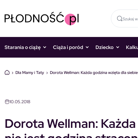
Skocz do treści
Starania o ciążę
Ciąża i poród
Dziecko
Kalk
›
Dla Mamy i Taty
›
Dorota Wellman: Każda godzina wzięta dla siebie 
DLA MAMY I TATY
10.05.2018
Dorota Wellman: Każda 