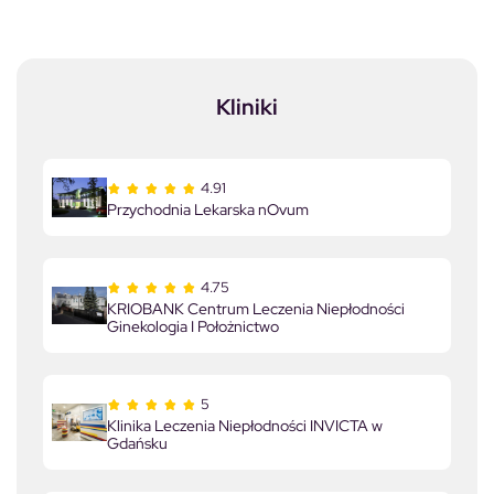
Kliniki
4.91
Przychodnia Lekarska nOvum
4.75
KRIOBANK Centrum Leczenia Niepłodności
Ginekologia I Położnictwo
5
Klinika Leczenia Niepłodności INVICTA w
Gdańsku