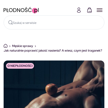
Skocz do treści
›
Męskie sprawy
›
Jak naturalnie poprawić jakość nasienia? A wiesz, czym jest traganek?
O NIEPŁODNOŚCI