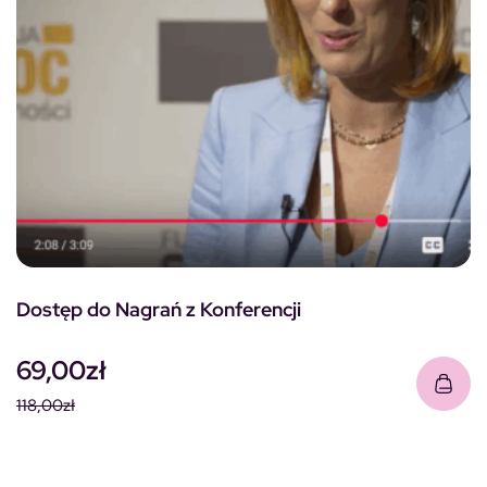
Dostęp do Nagrań z Konferencji
69,00
zł
118,00
zł
Pierwotna cena wynosiła: 118,00zł.
Aktualna cena wynosi: 69,00zł.