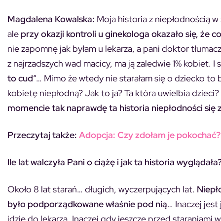
Magdalena Kowalska:
Moja historia z niepłodnością w 
ale
przy okazji kontroli u ginekologa okazało się, że co
nie zapomnę jak byłam u lekarza, a pani doktor tłumacz
z najrzadszych wad macicy, ma ją zaledwie 1% kobiet. I s
to cud
“… Mimo że wtedy nie starałam się o dziecko to 
kobietę niepłodną? Jak to ja? Ta która uwielbia dzieci?
momencie tak naprawdę ta historia niepłodności się 
Przeczytaj także:
Adopcja: Czy zdołam je pokochać?
Ile lat walczyła Pani o ciążę i jak ta historia wyglądała
Około 8 lat starań… długich, wyczerpujących lat.
Niepł
było podporządkowane właśnie pod nią
… Inaczej jest
idzie do lekarza. Inaczej gdy jeszcze przed staraniami w