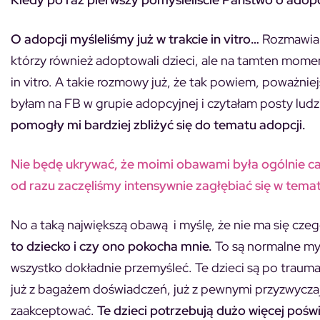
O adopcji myśleliśmy już w trakcie in vitro…
Rozmawiali
którzy również adoptowali dzieci, ale na tamten moment
in vitro. A takie rozmowy już, że tak powiem, poważniej
byłam na FB w grupie adopcyjnej i czytałam posty ludzi
pomogły mi bardziej zbliżyć się do tematu adopcji.
Nie będę ukrywać, że moimi obawami była ogólnie cała 
od razu zaczęliśmy intensywnie zagłębiać się w temat
No a taką największą obawą i myślę, że nie ma się cze
to dziecko i czy ono pokocha mnie.
To są normalne myśl
wszystko dokładnie przemyśleć. Te dzieci są po traum
już z bagażem doświadczeń, już z pewnymi przyzwyczaje
zaakceptować.
Te dzieci potrzebują dużo więcej poświe