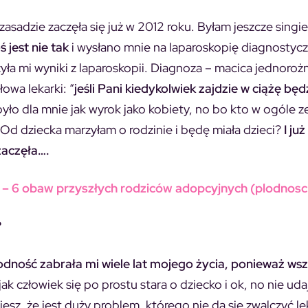
zasadzie zaczęła się już w 2012 roku. Byłam jeszcze singie
ś jest nie tak
i wysłano mnie na laparoskopię diagnostyc
yła mi wyniki z laparoskopii. Diagnoza – macica jednoroż
łowa lekarki: “
jeśli Pani kiedykolwiek zajdzie w ciążę będ
było dla mnie jak wyrok jako kobiety, no bo kto w ogóle 
 Od dziecka marzyłam o rodzinie i będę miała dzieci?
I ju
zaczęła….
 – 6 obaw przyszłych rodziców adopcyjnych (plodnosc.
?
odność zabrała mi wiele lat mojego życia, ponieważ ws
 jak człowiek się po prostu stara o dziecko i ok, no nie udaj
iesz, że jest duży problem, którego nie da się zwalczyć l