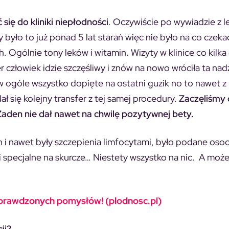
się do kliniki niepłodności
. Oczywiście po wywiadzie z 
yło to już ponad 5 lat starań więc nie było na co czekać
 Ogólnie tony leków i witamin. Wizyty w klinice co kilka
 człowiek idzie szczęśliwy i znów na nowo wróciła ta nadz
w ogóle wszystko dopięte na ostatni guzik no to nawet z
ał się kolejny transfer z tej samej procedury.
Zaczęliśmy
. Żaden nie dał nawet na chwilę pozytywnej bety.
h i nawet były szczepienia limfocytami, było podane oso
 specjalne na skurcze… Niestety wszystko na nic. A moż
 sprawdzonych pomysłów! (plodnosc.pl)
ji?