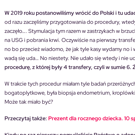
W 2019 roku postanowiliśmy wrócić do Polski i tu udać 
od razu zaczęliśmy przygotowania do procedury, wtedy b
zaczęło…. Stymulacja tym razem w zastrzykach w brzuch.
na USG i pobrania krwi. Oczywiście na pierwszy transfer
no bo przecież wiadomo, że jak tyle kasy wydamy no i 
wadą się uda… No niestety. Nie udało się wtedy i nie ud
procedurę, z której były 4 transfery, czyli w sumie 6
W trakcie tych procedur miałam tyle badań przeróżnyc
bogatoplytkowe, była biopsja endometrium, kroplówki
Może tak miało być?
Przeczytaj także:
Prezent dla rocznego dziecka. 10
Kiedy po raz pierwszy pomyśleliście Państwo o adopc