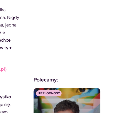
lką,
zną. Nigdy
na, jedna
zie
zechce
ż w tym
pl)
Polecamy:
NIEPŁODNOŚĆ
zystko
e się,
ekami,