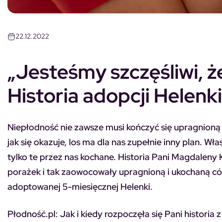
22.12.2022
„Jesteśmy szczęśliwi, że
Historia adopcji Helenki
Niepłodność nie zawsze musi kończyć się upragnioną 
jak się okazuje, los ma dla nas zupełnie inny plan. Wł
tylko te przez nas kochane. Historia Pani Magdaleny K
porażek i tak zaowocowały upragnioną i ukochaną c
adoptowanej 5-miesięcznej Helenki.
Płodność.pl: Jak i kiedy rozpoczęła się Pani historia 