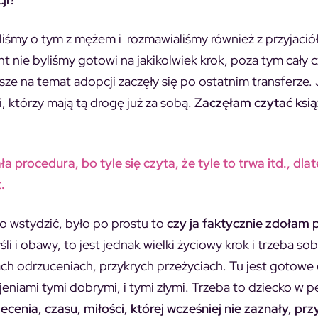
śmy o tym z mężem i rozmawialiśmy również z przyjació
 nie byliśmy gotowi na jakikolwiek krok, poza tym cały c
sze na temat adopcji zaczęły się po ostatnim transferze. 
, którzy mają tą drogę już za sobą. Z
aczęłam czytać książ
procedura, bo tyle się czyta, że tyle to trwa itd., dla
.
go wstydzić, było po prostu to
czy ja faktycznie zdołam
i i obawy, to jest jednak wielki życiowy krok i trzeba sob
ach odrzuceniach, przykrych przeżyciach. Tu jest gotowe
niami tymi dobrymi, i tymi złymi. Trzeba to dziecko w pe
cenia, czasu, miłości, której wcześniej nie zaznały, prz