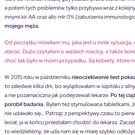
a potem tych problemów tylko przybywa wraz z kolej
innymi kir AA oraz allo mlr 0% (zaburzenia immunologic
mojego męża.
Od początku mówiłam mu, jaka jest u mnie sytuacja, o
starać. Dużo czytałam o wadach macicy, a także konsul
choć tak było w moim przypadku. Są kobiety, które no
W 2015 roku w październiku
nieoczekiwanie test poka
to zaledwie kilka dni, bo wylądowałam w szpitalu z sil
a nie pozamaciczna jak podejrzewali lekarze.
Po tej ci
porobił badania
. Byłam też stymulowana tabletkami, 
nie udawało się… Patrząc z perspektywy czasu to pierws
leciał, ja w końcu przestałam chodzić do lekarza. Zac
to wiedzieliśmy, że uda nam się w miarę szybko odłożyć