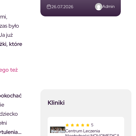
Admin
26.07.2026
łmi,
zas było
Ja już
ki, które
tego też
 pokochać
Kliniki
ie
 dziecko
łni
5
Centrum Leczenia
ytulenia…
Niepłodności NOVOMEDICA