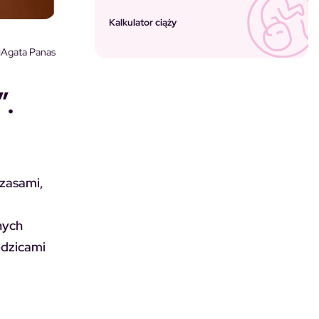
Kalkulator ciąży
Agata Panas
”.
czasami,
nych
odzicami