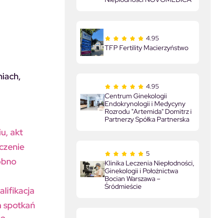
4.95
TFP Fertility Macierzyństwo
niach,
4.95
Centrum Ginekologii
Endokrynologii i Medycyny
Rozrodu "Artemida" Domitrz i
Partnerzy Spółka Partnerska
u, akt
dczenie
5
obno
Klinika Leczenia Niepłodności,
Ginekologii i Położnictwa
Bocian Warszawa –
Śródmieście
lifikacja
m spotkań