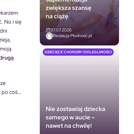
zwiększa szansę
lekarzem
na ciążę
. No i się
27.07.2026
 dni
Redakcja Płodność.pl
ieja,
 moją
DZIECIĘCE CHOROBY I DOLEGLIWOŚCI
 drugą
cze
e po coś…
Nie zostawiaj dziecka
samego w aucie –
nawet na chwilę!