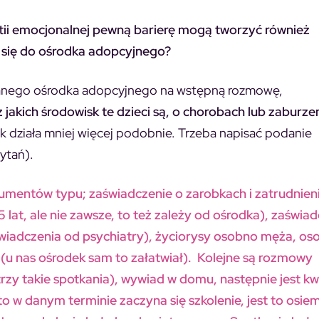
stii emocjonalnej pewną barierę mogą tworzyć również
c się do ośrodka adopcyjnego?
danego ośrodka adopcyjnego na wstępną rozmowę,
z jakich środowisk te dzieci są, o chorobach lub zaburze
 działa mniej więcej podobnie. Trzeba napisać podanie
ytań).
umentów typu; zaświadczenie o zarobkach i zatrudnieni
lat, ale nie zawsze, to też zależy od ośrodka), zaświa
wiadczenia od psychiatry), życiorysy osobno męża, os
 (u nas ośrodek sam to załatwiał). Kolejne są rozmowy
rzy takie spotkania), wywiad w domu, następnie jest kwa
 to w danym terminie zaczyna się szkolenie, jest to osie