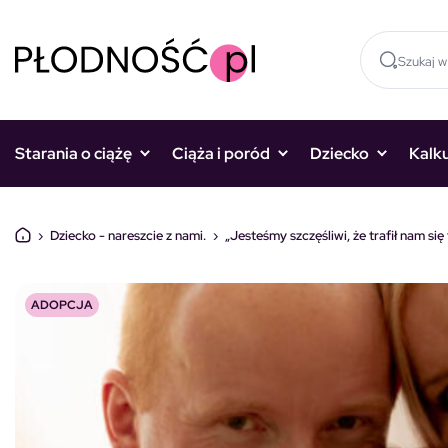
Skocz do treści
Starania o ciążę
Ciąża i poród
Dziecko
Kalk
›
Dziecko - nareszcie z nami.
›
„Jesteśmy szczęśliwi, że trafił nam się 
ADOPCJA