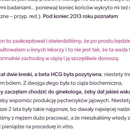
nymi badaniami… ponieważ koniec końców wykryto mi też
zne – przyp. red.).
Pod koniec 2013 roku poznałam
n to zaakceptował i stwierdziliśmy, że po prostu będzi
towałam u innych lekarzy i to nie jest tak, że ta wada 
rmalnie zachodzą w ciążę i ją szczęśliwie donoszą.
zał dwie kreski, a beta HCG była pozytywna
, niestety tr
nym bólem. Z dwojga złego była to ciąża biochemiczna,
ąży zaczęłam chodzić do ginekologa, żeby dał jakieś wsk
żeby wspomóc produkcję pęcherzyków jajowych. Niestety
ze 2 lata były takie najgorsze, bo dawały najwięcej nadzi
zęliśmy z mężem dużo pracować, a że mieszkaliśmy wtedy z
 pieniądze na procedurę in vitro.