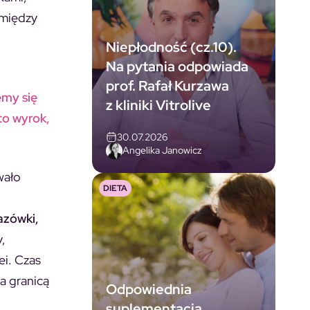
 między
Niepłodność (cz.10).
Na pytania odpowiada
prof. Rafał Kurzawa
emy się
z kliniki Vitrolive
to wyrok,
30.07.2026
Angelika Janowicz
wało
DIETA
azówki,
,
ei. Czas
a granicą
Odpowiednia
suplementacja