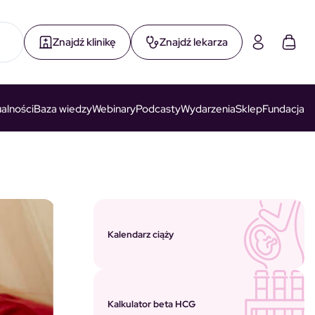
Znajdź klinikę
Znajdź lekarza
alności
Baza wiedzy
Webinary
Podcasty
Wydarzenia
Sklep
Fundacja
Kalendarz ciąży
Kalkulator beta HCG