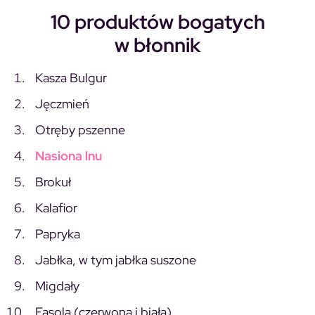
10 produktów bogatych
w błonnik
Kasza Bulgur
Jęczmień
Otręby pszenne
Nasiona lnu
Brokuł
Kalafior
Papryka
Jabłka, w tym jabłka suszone
Migdały
Fasola (czerwona i biała)