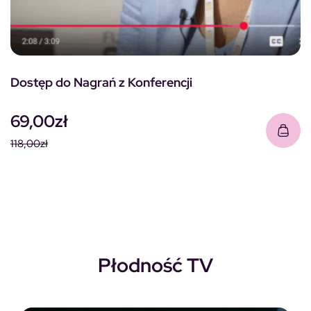
Dostęp do Nagrań z Konferencji
69,00
zł
118,00
zł
Pierwotna cena wynosiła: 118,00zł.
Aktualna cena wynosi: 69,00zł.
Płodność TV