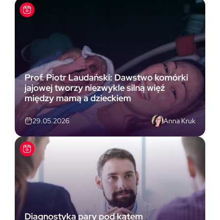
Prof. Piotr Laudański: Dawstwo komórki
jajowej tworzy niezwykle silną więź
między mamą a dzieckiem
Anna Kruk
29.05.2026
Diagnostyka pary pod kątem