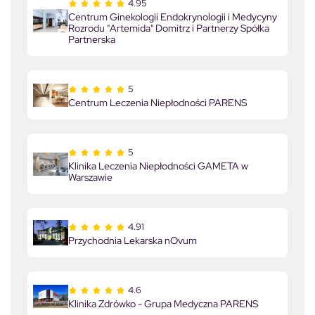
4.95
Centrum Ginekologii Endokrynologii i Medycyny
Rozrodu "Artemida" Domitrz i Partnerzy Spółka
Partnerska
5
Centrum Leczenia Niepłodności PARENS
5
Klinika Leczenia Niepłodności GAMETA w
Warszawie
4.91
Przychodnia Lekarska nOvum
4.6
Klinika Zdrówko - Grupa Medyczna PARENS