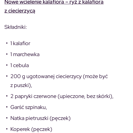
Nowe wcielenie kalafiora – ryż z kalafiora
z ciecierzycą
Składniki:
1 kalafior
1 marchewka
1 cebula
200 g ugotowanej ciecierzycy (może być
z puszki),
2 papryki czerwone (upieczone, bez skórki),
Garść szpinaku,
Natka pietruszki (pęczek)
Koperek (pęczek)