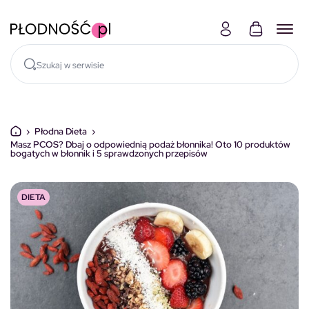
Skocz do treści
›
Płodna Dieta
›
Masz PCOS? Dbaj o odpowiednią podaż błonnika! Oto 10 produktów
bogatych w błonnik i 5 sprawdzonych przepisów
DIETA