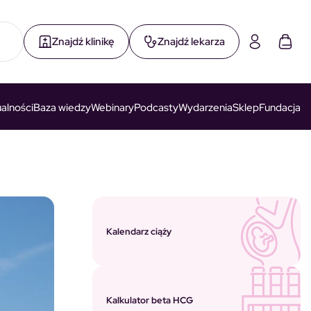
Znajdź klinikę
Znajdź lekarza
alności
Baza wiedzy
Webinary
Podcasty
Wydarzenia
Sklep
Fundacja
Kalendarz ciąży
Kalkulator beta HCG