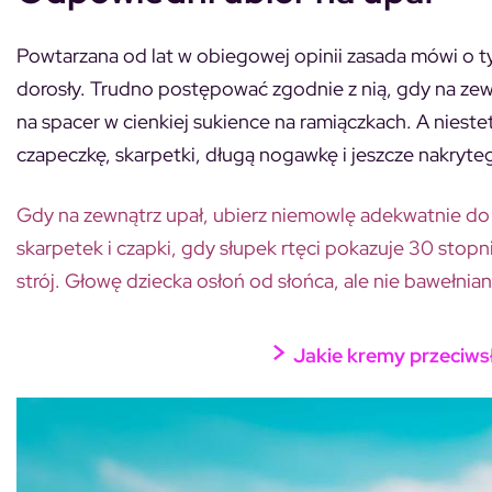
Powtarzana od lat w obiegowej opinii zasada mówi o t
dorosły. Trudno postępować zgodnie z nią, gdy na zew
na spacer w cienkiej sukience na ramiączkach. A nie
czapeczkę, skarpetki, długą nogawkę i jeszcze nakryte
Gdy na zewnątrz upał, ubierz niemowlę adekwatnie do 
skarpetek i czapki, gdy słupek rtęci pokazuje 30 stopn
strój. Głowę dziecka osłoń od słońca, ale nie bawełnian
>
Jakie kremy przeciwsł