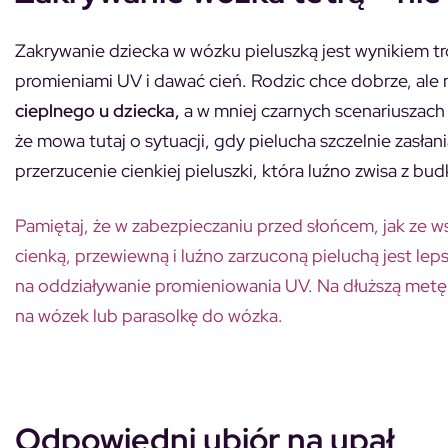
Zakrywanie dziecka w wózku pieluszką jest wynikiem tr
promieniami UV i dawać cień. Rodzic chce dobrze, al
cieplnego u dziecka,
a w mniej czarnych scenariuszac
że mowa tutaj o sytuacji, gdy pielucha szczelnie zasła
przerzucenie cienkiej pieluszki, która luźno zwisa z bu
Pamiętaj, że w zabezpieczaniu przed słońcem, jak ze 
cienką, przewiewną i luźno zarzuconą pieluchą jest le
na oddziaływanie promieniowania UV. Na dłuższą metę
na wózek lub parasolkę do wózka.
Odpowiedni ubiór na upał