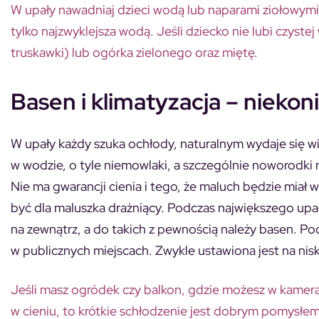
W upały nawadniaj dzieci wodą lub naparami ziołowymi.
tylko najzwyklejsza wodą. Jeśli dziecko nie lubi czys
truskawki) lub ogórka zielonego oraz miętę.
Basen i klimatyzacja – nieko
W upały każdy szuka ochłody, naturalnym wydaje się wię
w wodzie, o tyle niemowlaki, a szczególnie noworodki 
Nie ma gwarancji cienia i tego, że maluch będzie mi
być dla maluszka drażniący. Podczas największego upał
na zewnątrz, a do takich z pewnością należy basen. P
w publicznych miejscach. Zwykle ustawiona jest na nisk
Jeśli masz ogródek czy balkon, gdzie możesz w kamer
w cieniu, to krótkie schłodzenie jest dobrym pomysłem