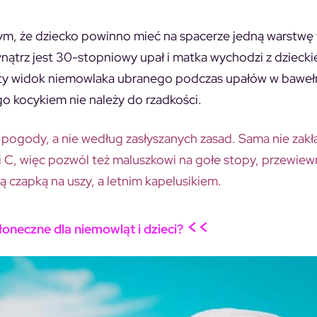
ym, że dziecko powinno mieć na spacerze jedną warstwę 
nątrz jest 30-stopniowy upał i matka wychodzi z dzieck
stety widok niemowlaka ubranego podczas upałów w baweł
go kocykiem nie należy do rzadkości.
pogody, a nie według zasłyszanych zasad. Sama nie zakł
i C, więc pozwól też maluszkowi na gołe stopy, przewiewn
ą czapką na uszy, a letnim kapelusikiem.
<<
oneczne dla niemowląt i dzieci?