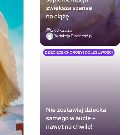
zwiększa szansę
na ciążę
27.07.2026
Redakcja Płodność.pl
DZIECIĘCE CHOROBY I DOLEGLIWOŚCI
Nie zostawiaj dziecka
samego w aucie –
nawet na chwilę!