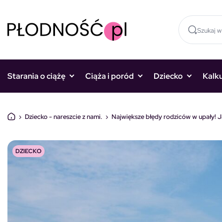
Skocz do treści
Starania o ciążę
Ciąża i poród
Dziecko
Kalk
›
Dziecko - nareszcie z nami.
›
Największe błędy rodziców w upały! 
DZIECKO