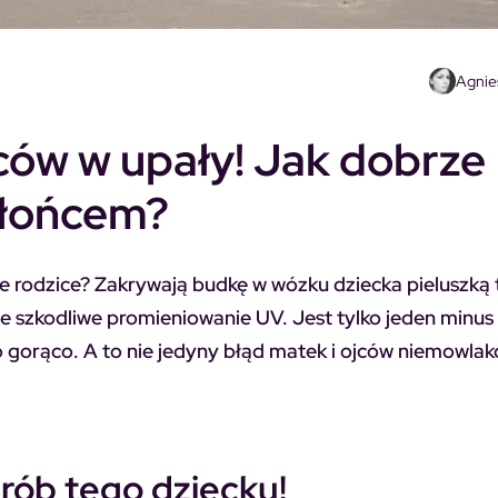
Agnie
ców w upały! Jak dobrze
słońcem?
ie rodzice? Zakrywają budkę w wózku dziecka pieluszką 
uje szkodliwe promieniowanie UV. Jest tylko jeden minus
zo gorąco. A to nie jedyny błąd matek i ojców niemowlak
 rób tego dziecku!