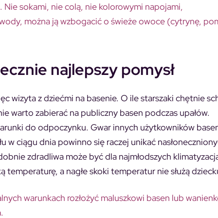
 Nie sokami, nie colą, nie kolorowymi napojami,
tej wody, można ją wzbogacić o świeże owoce (cytrynę, po
niecznie najlepszy pomysł
c wizyta z dziećmi na basenie. O ile starszaki chętnie sc
nie warto zabierać na publiczny basen podczas upałów.
ał warunki do odpoczynku. Gwar innych użytkowników bas
u w ciągu dnia powinno się raczej unikać nasłoneczniony
odobnie zdradliwa może być dla najmłodszych klimatyzacj
ą temperaturę, a nagłe skoki temperatur nie służą dzieck
alnych warunkach rozłożyć maluszkowi basen lub wanienk
.