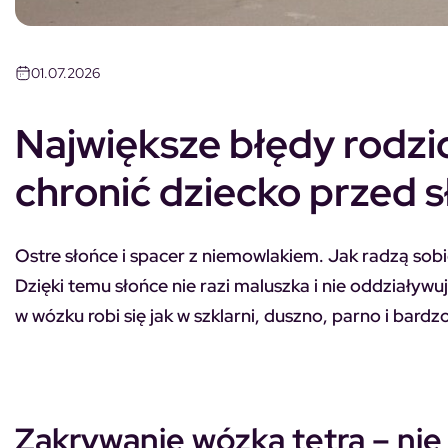
01.07.2026
Największe błędy rodzi
chronić dziecko przed 
Ostre słońce i spacer z niemowlakiem. Jak radzą sob
Dzięki temu słońce nie razi maluszka i nie oddziaływ
w wózku robi się jak w szklarni, duszno, parno i bard
Zakrywanie wózka tetrą – nie