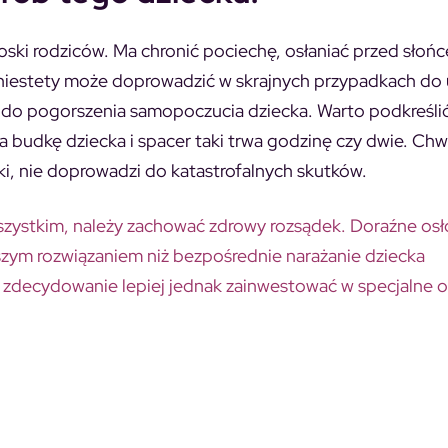
oski rodziców. Ma chronić pociechę, osłaniać przed słoń
e niestety może doprowadzić w skrajnych przypadkach do
h do pogorszenia samopoczucia dziecka. Warto podkreślić
nia budkę dziecka i spacer taki trwa godzinę czy dwie. Ch
dki, nie doprowadzi do katastrofalnych skutków.
wszystkim, należy zachować zdrowy rozsądek. Doraźne osł
pszym rozwiązaniem niż bezpośrednie narażanie dziecka
 zdecydowanie lepiej jednak zainwestować w specjalne o