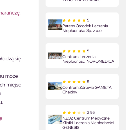
marańczę,
5
Parens Ośrodek Leczenia
Niepłodności Sp. z o.o
5
Centrum Leczenia
hłodzą się
Niepłodności NOVOMEDICA
enu może
5
ch miejsc
Centrum Zdrowia GAMETA
Chęciny
a
u.
2.95
ę
NZOZ Centrum Medyczne
Kliniki Leczenia Niepłodności
GENESIS