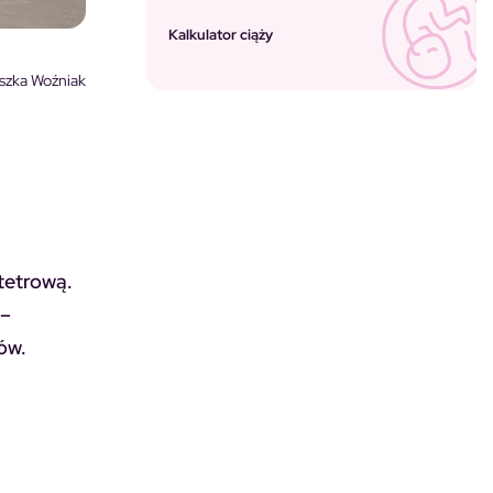
Kalkulator ciąży
szka Woźniak
tetrową.
 –
ów.