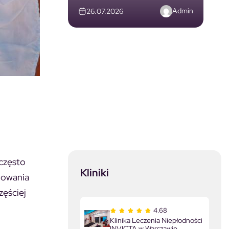
Admin
26.07.2026
 często
Kliniki
nowania
zęściej
4.68
Klinika Leczenia Niepłodności
INVICTA w Warszawie