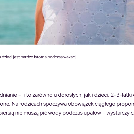
zieci jest bardzo istotna podczas wakacji
ianie – i to zarówno u dorosłych, jak i dzieci. 2-3-latki
gnione. Na rodzicach spoczywa obowiązek ciągłego propo
piersią nie muszą pić wody podczas upałów – wystarczy c