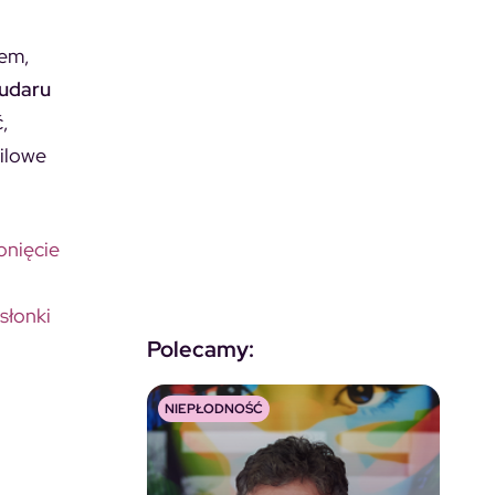
cem,
udaru
,
wilowe
onięcie
słonki
Polecamy:
NIEPŁODNOŚĆ