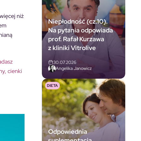
więcej niż
Niepłodność (cz.10).
iem
Na pytania odpowiada
nianą
prof. Rafał Kurzawa
z kliniki Vitrolive
adasz
30.07.2026
Angelika Janowicz
y, cienki
DIETA
Odpowiednia
suplementacja