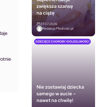
zwiększa szansę
na ciążę
27.07.2026
Redakcja Płodność.pl
daje
DZIECIĘCE CHOROBY I DOLEGLIWOŚCI
otnie
Nie zostawiaj dziecka
samego w aucie –
nawet na chwilę!