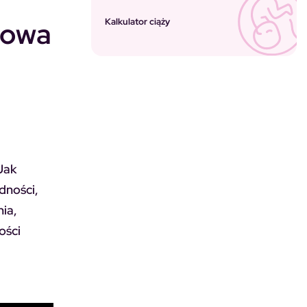
mowa
Kalkulator ciąży
Jak
dności,
ia,
ości