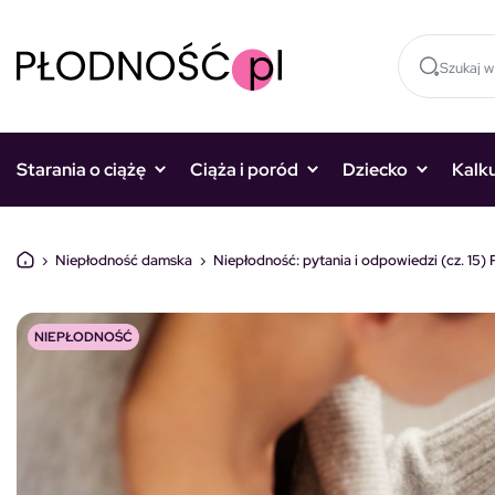
Skocz do treści
Starania o ciążę
Ciąża i poród
Dziecko
Kalk
›
Niepłodność damska
›
Niepłodność: pytania i odpowiedzi (cz. 1
NIEPŁODNOŚĆ