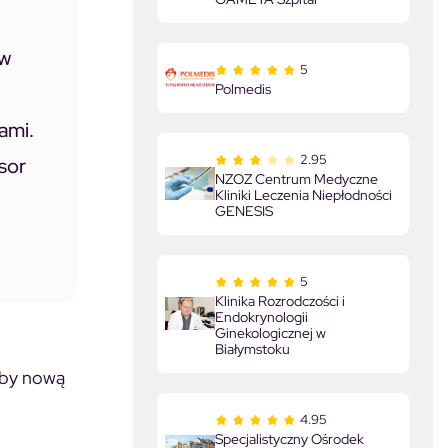
yw
5
Polmedis
ami.
2.95
sor
NZOZ Centrum Medyczne
Kliniki Leczenia Niepłodności
GENESIS
5
Klinika Rozrodczości i
Endokrynologii
Ginekologicznej w
Białymstoku
k by nową
4.95
Specjalistyczny Ośrodek