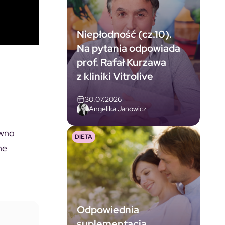
Niepłodność (cz.10).
Na pytania odpowiada
prof. Rafał Kurzawa
z kliniki Vitrolive
30.07.2026
Angelika Janowicz
ówno
DIETA
ne
Odpowiednia
suplementacja