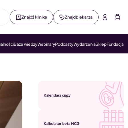
Znajdź klinikę
Znajdź lekarza
alności
Baza wiedzy
Webinary
Podcasty
Wydarzenia
Sklep
Fundacja
Kalendarz ciąży
Kalkulator beta HCG