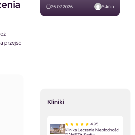
zenia
Admin
26.07.2026
też
a przejść
Kliniki
4.95
Klinika Leczenia Niepłodności
GAMETA Szpital