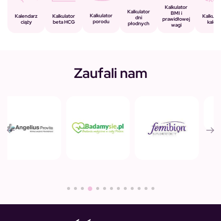
Kalkulator
Kalkulator
BMI i
Kalkulator
Kalkulator
Kalendarz
Kalkulat
dni
prawidłowej
porodu
beta HCG
ciąży
kalorii
płodnych
wagi
Zaufali nam