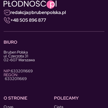
redakcja@brubenpolska.pl
+48 505 896 877
BIURO
Bruben Polska
ul. Czeczota 31
02-607 Warszawa
NIP:
6332011669
REGON:
6332011669
O STRONIE
POLECAMY
O nas
Ciąża