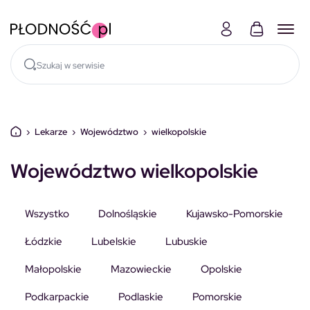
Skocz do treści
›
Lekarze
›
Województwo
›
wielkopolskie
Województwo wielkopolskie
Wszystko
Dolnośląskie
Kujawsko-Pomorskie
Łódzkie
Lubelskie
Lubuskie
Małopolskie
Mazowieckie
Opolskie
Podkarpackie
Podlaskie
Pomorskie