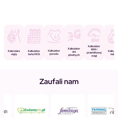
Kalkulator
Kalkulator
BMI i
Kalkulator
Kalkulator
Kalendarz
Kalkulat
dni
prawidłowej
porodu
beta HCG
ciąży
kalorii
płodnych
wagi
Zaufali nam