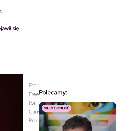
,
jawił się
Fot.:
Polecamy:
Free
for
NIEPŁODNOŚĆ
Canva
Pro