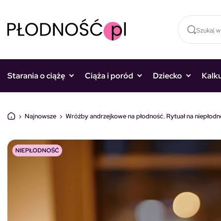
Skocz do treści
Starania o ciążę
Ciąża i poród
Dziecko
Kalk
›
Najnowsze
›
Wróżby andrzejkowe na płodność. Rytuał na niepłodn
NIEPŁODNOŚĆ