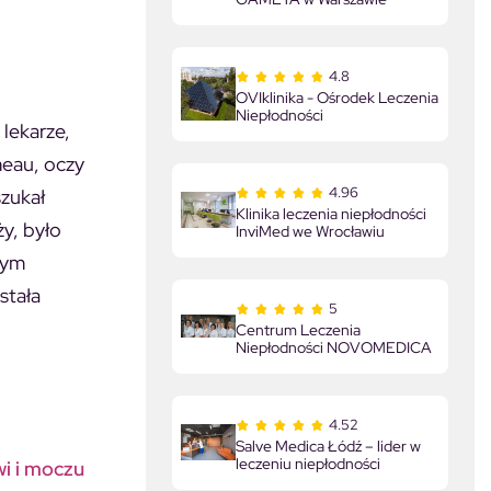
4.8
OVIklinika - Ośrodek Leczenia
Niepłodności
 lekarze,
meau, oczy
4.96
szukał
Klinika leczenia niepłodności
y, było
InviMed we Wrocławiu
zym
stała
5
Centrum Leczenia
Niepłodności NOVOMEDICA
4.52
Salve Medica Łódź – lider w
leczeniu niepłodności
wi i moczu