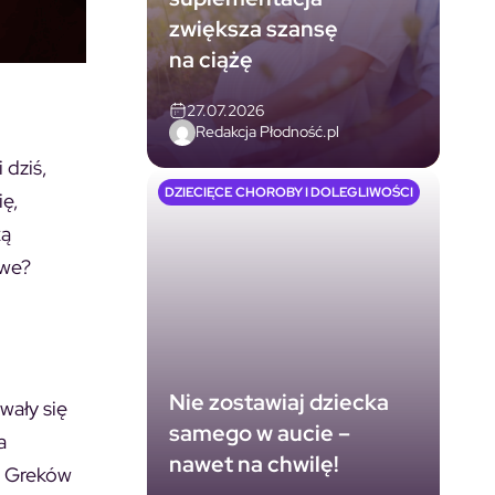
zwiększa szansę
na ciążę
27.07.2026
Redakcja Płodność.pl
 dziś,
DZIECIĘCE CHOROBY I DOLEGLIWOŚCI
ię,
ką
owe?
Nie zostawiaj dziecka
wały się
samego w aucie –
a
nawet na chwilę!
ym Greków