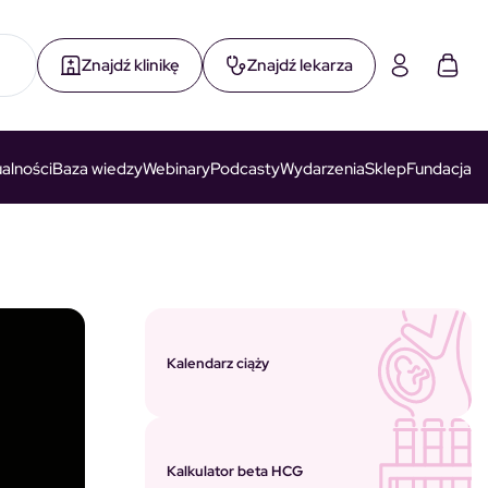
Znajdź klinikę
Znajdź lekarza
alności
Baza wiedzy
Webinary
Podcasty
Wydarzenia
Sklep
Fundacja
Kalendarz ciąży
Kalkulator beta HCG