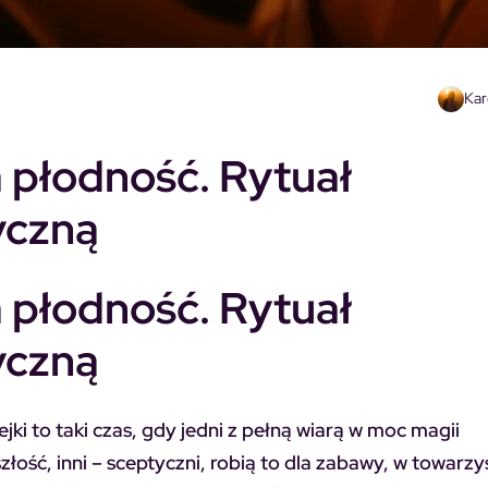
Kar
 płodność. Rytuał
yczną
 płodność. Rytuał
yczną
ki to taki czas, gdy jedni z pełną wiarą w moc magii
łość, inni – sceptyczni, robią to dla zabawy, w towarzy