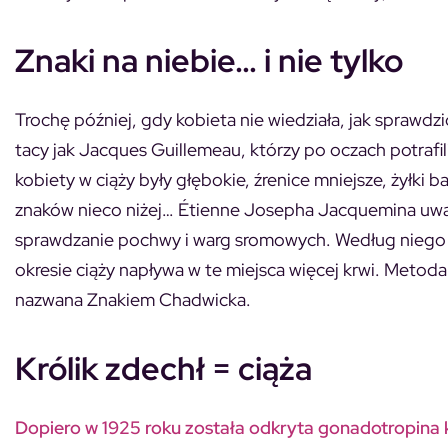
Znaki na niebie… i nie tylko
Trochę później, gdy kobieta nie wiedziała, jak sprawdzić
tacy jak Jacques Guillemeau, którzy po oczach potrafil
kobiety w ciąży były głębokie, źrenice mniejsze, żyłki b
znaków nieco niżej… Étienne Josepha Jacquemina uważa
sprawdzanie pochwy i warg sromowych. Według niego m
okresie ciąży napływa w te miejsca więcej krwi. Metod
nazwana
Znakiem Chadwicka
.
Królik zdechł = ciąża
Dopiero w 1925 roku została odkryta gonadotropi