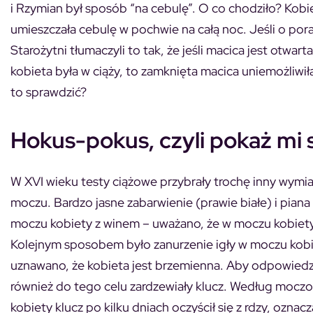
i Rzymian był sposób “na cebulę”. O co chodziło? Kobie
umieszczała cebulę w pochwie na całą noc. Jeśli o pora
Starożytni tłumaczyli to tak, że jeśli macica jest otwar
kobieta była w ciąży, to zamknięta macica uniemożliwił
to sprawdzić?
Hokus-pokus, czyli pokaż mi
W XVI wieku testy ciążowe przybrały trochę inny wymiar.
moczu. Bardzo jasne zabarwienie (prawie białe) i pian
moczu kobiety z winem – uważano, że w moczu kobiety 
Kolejnym sposobem było zanurzenie igły w moczu kobiety
uznawano, że kobieta jest brzemienna. Aby odpowiedzie
również do tego celu zardzewiały klucz. Według
moczo
kobiety klucz po kilku dniach oczyścił się z rdzy, oznacz