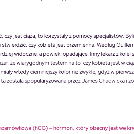
, czy jest ciąża, to korzystały z pomocy specjalistów. Byli
i stwierdzić, czy kobieta jest brzemienna. Według Guille
ardziej widoczne, a powieki opadające. Inny lekarz z kolei 
ł, że wiarygodnym testem na to, czy kobieta jest w ciąż
iały wtedy ciemniejszy kolor niż zwykle, gdyż w pierws
a ta została spopularyzowana przez James Chadwicka i zo
na kosmówkowa (hCG)
–
hormon, który obecny jest we kr