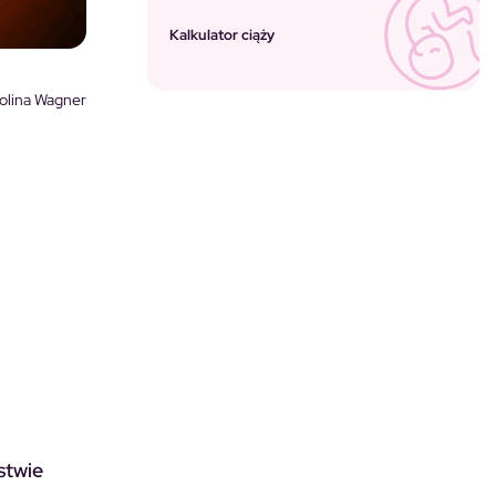
Kalkulator ciąży
olina Wagner
stwie