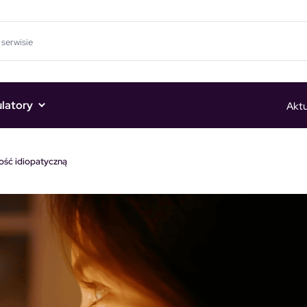
ulatory
Aktu
ość idiopatyczną