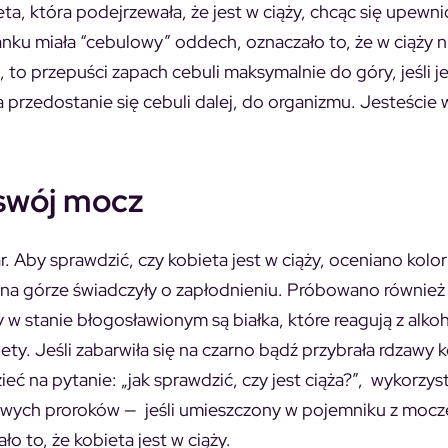
ta, która podejrzewała, że jest w ciąży, chcąc się upewni
nku miała “cebulowy” oddech, oznaczało to, że w ciąży ni
ta, to przepuści zapach cebuli maksymalnie do góry, jeśli 
a przedostanie się cebuli dalej, do organizmu. Jesteście 
 swój mocz
 Aby sprawdzić, czy kobieta jest w ciąży, oceniano kolor 
a na górze świadczyły o zapłodnieniu. Próbowano również 
w stanie błogosławionym są białka, które reagują z alko
. Jeśli zabarwiła się na czarno bądź przybrała rdzawy k
ć na pytanie: „jak sprawdzić, czy jest ciąża?”, wykorzy
wych proroków —
jeśli umieszczony w pojemniku z moc
ało to, że kobieta jest w ciąży.