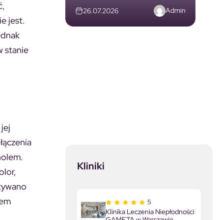
ć,
Admin
26.07.2026
e jest.
jednak
w stanie
jej
łączenia
holem.
Kliniki
olor,
stywano
zem
5
Klinika Leczenia Niepłodności
GAMETA w Warszawie