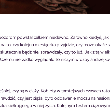
pozorom powstał całkiem niedawno. Zarówno kiedyś, jak i
na to, czy kolejna miesiączka przyjdzie, czy może okaże s
skutecznie bądź nie, sprawdzały, czy to już. Jak z tą wiel
? Czemu nierzadko wyglądało to niczym wróżby andrzejk
eśniej, czy są w ciąży. Kobiety w tamtejszych czasach rato
rawdzić, czy jest ciąża, było oddawanie moczu na nasion
znaką kiełkującego w niej życia. Kolejnym testem ciążow